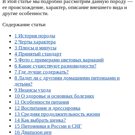
В этой статье мы подробно рассмотрим данную породу —
ее происхождение, характер, описание внешнего вида и
другие особенности.
Содержание статьи
1
История породы
2
Черты характера
3
Плюсы и минусы
4
Принятый стандарт
5
Фото с примерами цветовых вариаций
6
Какие существуют разновидности?
7
Где лучше содержать?
8
Ладит ли с другими домашними питомцами и
детьми?
9
Нюансы ухода
10
О здоровье и основных болезнях
11
Особенности питания
12
Воспитание и дрессировка
13
Средняя продолжительность жизни
14
Как выбрать щенка?
15
Питомники в России и СНГ
16
Диапазон цен