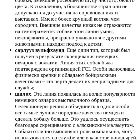
собаки, имеющие роскошную шубу чистого, белого
цвета. К сожалению, в большинстве стран они не
допускаются до участия на соревнованиях и
выставках. Имеют более крупный костяк, чем
сородичи. Внешние качества никак не отражаются
на темпераменте: собаки этой линии умны,
неконфликтны, прекрасно уживаются с другими
животными и находят подход к детям;
сарлууз вульфхаунд
. Ещё один тип, который был
получен в результате скрещивания немецких
овчарок с волками. Линия этих собак была
подтверждена организацией FCI. Особи выносливы,
физически крепки и обладают бойцовскими
качествами – эта черта делает их непригодными для
службы;
шилох
. Эта линия появилась на волне популярности
немецких овчарок выставочного образца.
Селекционеры решили объединить в одной особи
все самые лучшие породные качества немцев и
сделать собаку больше. Это удалось осуществить
благодаря скрещиванию с аляскинским маламутом.
Собаки отлично выполняют роль компаньона, могут
использоваться на службе или в качестве поводырей.