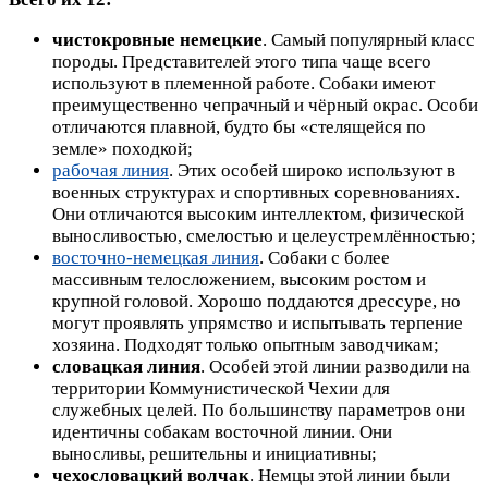
чистокровные немецкие
. Самый популярный класс
породы. Представителей этого типа чаще всего
используют в племенной работе. Собаки имеют
преимущественно чепрачный и чёрный окрас. Особи
отличаются плавной, будто бы «стелящейся по
земле» походкой;
рабочая линия
. Этих особей широко используют в
военных структурах и спортивных соревнованиях.
Они отличаются высоким интеллектом, физической
выносливостью, смелостью и целеустремлённостью;
восточно-немецкая линия
. Собаки с более
массивным телосложением, высоким ростом и
крупной головой. Хорошо поддаются дрессуре, но
могут проявлять упрямство и испытывать терпение
хозяина. Подходят только опытным заводчикам;
словацкая линия
. Особей этой линии разводили на
территории Коммунистической Чехии для
служебных целей. По большинству параметров они
идентичны собакам восточной линии. Они
выносливы, решительны и инициативны;
чехословацкий волчак
. Немцы этой линии были