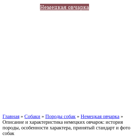
Кавказские овчарки
Немецкая овчарка
Такса
Той-терьер
Доберман
Алабай
Вельш-корги
Лабрадор-ретривер
Маламут
Мастиф
Померанский шпиц
Пудель
Самоед
Сиба-ину
Хаски
Чау-чау
Кошки
Главная
»
Собаки
»
Породы собак
»
Немецкая овчарка
»
Описание и характеристика немецких овчарок: история
породы, особенности характера, принятый стандарт и фото
собак