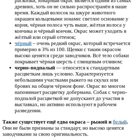
раскопки, зонарный окрас является одним из самых
древних, хоть он не сильно распространён в наше
время. Каждый волосок на шкуре животного
окрашен кольцевыми зонами: светлое основание у
корня, чёрная полоса чуть выше, жёлтая волоса у
кончика и чёрный кончик. Окрас может уходить в
жёлтый или серый оттенок;
чёрный
– очень редкий окрас, который встречается
примерно в 3% из 100. Щенки с таким окрасом
высоко ценятся среди заводчиков. Всё тело собаки
покрывает чёрная шерсть с глянцевым отливом;
черно-подпалый
— относится к стандартным
расцветкам лишь условно. Характеризуется
небольшими участками рыжего на скулах или
бровях на общем чёрном фоне. Окрас во многом
напоминает расцветку добермана. Собак с черно-
подпалой расцветкой не допускают до участия в
выставках, но активно используют в рабочем
разведении.
Также существует ещё едва окраса – рыжий и
белый
.
Они не были признаны за стандарт, но высоко ценятся
заводчиками за свою оригинальность.