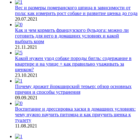
Вес и размеры померанского шпица в зависимости от
пола: как измерить рост собаке и развитие щенка до года
20.07.2021
Как и чем кормить французского бульдога: можно ли
готовить для него в домашних условиях и какой
выбрать корм
21.11.2021
Какой нужен уход собаке породы бигль: содержание в
квартире и на улице + как правильно ухаживать за
щенком?
23.10.2021
Почему дрожит йоркширский терьер: обзор основных
причин и способы устранения
09.09.2021
Воспитание и дрессировка хаски в домашних условиях:
чему нужно научить питомца и как приучить щенка к
туалету
11.08.2021