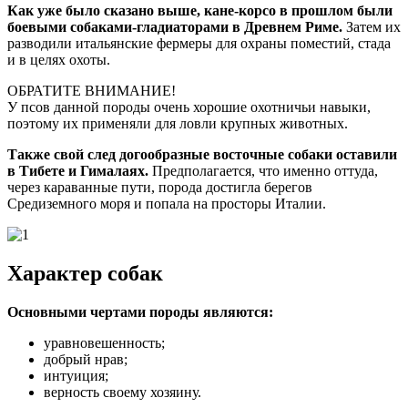
Как уже было сказано выше, кане-корсо в прошлом были
боевыми собаками-гладиаторами в Древнем Риме.
Затем их
разводили итальянские фермеры для охраны поместий, стада
и в целях охоты.
ОБРАТИТЕ ВНИМАНИЕ!
У псов данной породы очень хорошие охотничьи навыки,
поэтому их применяли для ловли крупных животных.
Также свой след догообразные восточные собаки оставили
в Тибете и Гималаях.
Предполагается, что именно оттуда,
через караванные пути, порода достигла берегов
Средиземного моря и попала на просторы Италии.
Характер собак
Основными чертами породы являются:
уравновешенность;
добрый нрав;
интуиция;
верность своему хозяину.