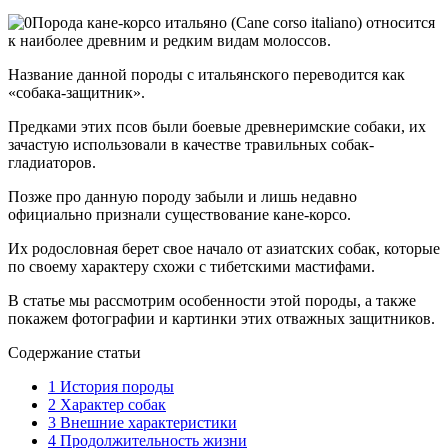
Порода кане-корсо итальяно (Саnе соrsо itаliаnо) относится
к наиболее древним и редким видам молоссов.
Название данной породы с итальянского переводится как
«собака-защитник».
Предками этих псов были боевые древнеримские собаки, их
зачастую использовали в качестве травильных собак-
гладиаторов.
Позже про данную породу забыли и лишь недавно
официально признали существование кане-корсо.
Их родословная берет свое начало от азиатских собак, которые
по своему характеру схожи с тибетскими мастифами.
В статье мы рассмотрим особенности этой породы, а также
покажем фотографии и картинки этих отважных защитников.
Содержание статьи
1
История породы
2
Характер собак
3
Внешние характеристики
4
Продолжительность жизни