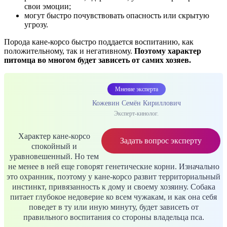
свои эмоции;
могут быстро почувствовать опасность или скрытую
угрозу.
Порода кане-корсо быстро поддается воспитанию, как
положительному, так и негативному.
Поэтому характер
питомца во многом будет зависеть от самих хозяев.
Мнение эксперта
Кожевин Семён Кириллович
Эксперт-кинолог.
Характер кане-корсо
Задать вопрос эксперту
спокойный и
уравновешенный. Но тем
не менее в ней еще говорят генетические корни. Изначально
это охранник, поэтому у кане-корсо развит территориальный
инстинкт, привязанность к дому и своему хозяину. Собака
питает глубокое недоверие ко всем чужакам, и как она себя
поведет в ту или иную минуту, будет зависеть от
правильного воспитания со стороны владельца пса.