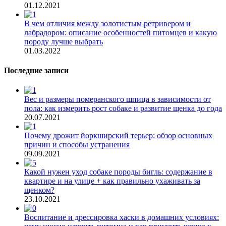
01.12.2021
В чем отличия между золотистым ретривером и
лабрадором: описание особенностей питомцев и какую
породу лучше выбрать
01.03.2022
Последние записи
Вес и размеры померанского шпица в зависимости от
пола: как измерить рост собаке и развитие щенка до года
20.07.2021
Почему дрожит йоркширский терьер: обзор основных
причин и способы устранения
09.09.2021
Какой нужен уход собаке породы бигль: содержание в
квартире и на улице + как правильно ухаживать за
щенком?
23.10.2021
Воспитание и дрессировка хаски в домашних условиях: