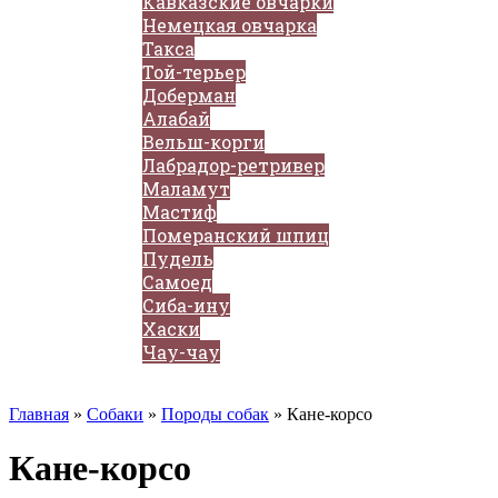
Кавказские овчарки
Немецкая овчарка
Такса
Той-терьер
Доберман
Алабай
Вельш-корги
Лабрадор-ретривер
Маламут
Мастиф
Померанский шпиц
Пудель
Самоед
Сиба-ину
Хаски
Чау-чау
Кошки
Главная
»
Собаки
»
Породы собак
»
Кане-корсо
Кане-корсо