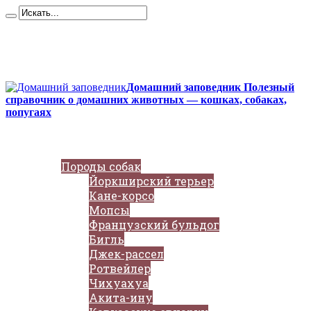
Карта сайта
Контакты
О сайте
Политика конфиденциальности
Домашний заповедник Полезный
справочник о домашних животных — кошках, собаках,
попугаях
Главная
Собаки
Породы собак
Йоркширский терьер
Кане-корсо
Мопсы
Французский бульдог
Бигль
Джек-рассел
Ротвейлер
Чихуахуа
Акита-ину