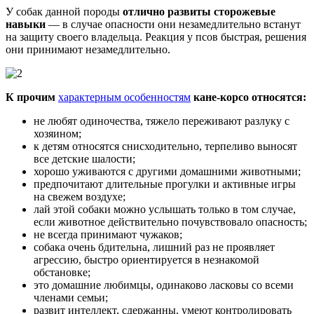
У собак данной породы
отлично развиты сторожевые
навыки
— в случае опасности они незамедлительно встанут
на защиту своего владельца. Реакция у псов быстрая, решения
они принимают незамедлительно.
К прочим
характерным особенностям
кане-корсо относятся:
не любят одиночества, тяжело переживают разлуку с
хозяином;
к детям относятся снисходительно, терпеливо выносят
все детские шалости;
хорошо уживаются с другими домашними животными;
предпочитают длительные прогулки и активные игры
на свежем воздухе;
лай этой собаки можно услышать только в том случае,
если животное действительно почувствовало опасность;
не всегда принимают чужаков;
собака очень бдительна, лишний раз не проявляет
агрессию, быстро ориентируется в незнакомой
обстановке;
это домашние любимцы, одинаково ласковы со всеми
членами семьи;
развит интеллект, сдержанны, умеют контролировать