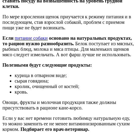
ставить посуду на возвышенность на уровень грудной
клетки.
По мере взросления щенок приучается к режиму питания и в
последующем, став взрослой собакой, проблем с приемом
пищи уже не будет возникать.
Если
питание собаки
основано на натуральных продуктах,
то рацион нужно разнообразить.
Белок поступает из мясных,
рыбных блюд, молока и мяса птицы. Для маленьких щенков
мясо следует измельчать. А вот фарш лучше не использовать.
Полезными будут следующие продукты:
курица в отварном виде;
сырая говядина;
кролик, очищенный от костей;
кровь.
Овощи, фрукты и молочная продукция также должны
присутствовать в рационе кане-корсо.
Если у вас нет времени готовить любимцу натуральную еду,
то можно заменить ее не менее витаминизированным сухим
кормом.
Подбирает его врач-ветеринар.