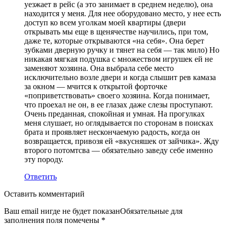
уезжает в рейс (а это занимает в среднем неделю), она
находится у меня. Для нее оборудовано место, у нее есть
доступ ко всем уголкам моей квартиры (двери
открывать мы еще в щенячестве научились, при том,
даже те, которые открываются «на себя». Она берет
зубками дверную ручку и тянет на себя — так мило) Но
никакая мягкая подушка с множеством игрушек ей не
заменяют хозяина. Она выбрала себе место
исключительно возле двери и когда слышит рев камаза
за окном — мчится к открытой форточке
«поприветствовать» своего хозяина. Когда понимает,
что проехал не он, в ее глазах даже слезы проступают.
Очень преданная, спокойная и умная. На прогулках
меня слушает, но оглядывается по сторонам в поисках
брата и проявляет нескончаемую радость, когда он
возвращается, привозя ей «вкусняшек от зайчика». Жду
второго потомтсва — обязательно заведу себе именно
эту породу.
Ответить
Оставить комментарий
Ваш email нигде не будет показанОбязательные для
заполнения поля помечены
*