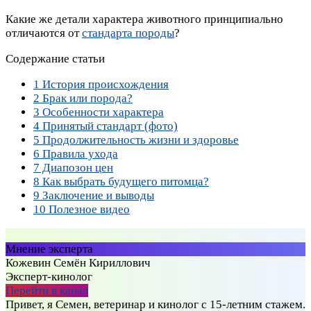
Какие же детали характера животного принципиально
отличаются от
стандарта породы
?
Содержание статьи
1
История происхождения
2
Брак или порода?
3
Особенности характера
4
Принятый стандарт (фото)
5
Продолжительность жизни и здоровье
6
Правила ухода
7
Диапозон цен
8
Как выбрать будущего питомца?
9
Заключение и выводы
10
Полезное видео
Мнение эксперта
Кожевин Семён Кириллович
Эксперт-кинолог
Перейти в канал
Привет, я Семен, ветеринар и кинолог с 15-летним стажем.