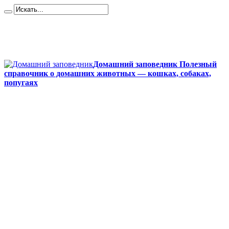
Карта сайта
Контакты
О сайте
Политика конфиденциальности
Домашний заповедник Полезный
справочник о домашних животных — кошках, собаках,
попугаях
Главная
Собаки
Породы собак
Йоркширский терьер
Кане-корсо
Мопсы
Французский бульдог
Бигль
Джек-рассел
Ротвейлер
Чихуахуа
Акита-ину