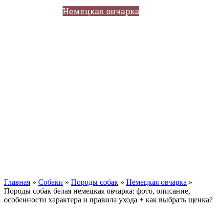
Кавказские овчарки
Немецкая овчарка
Такса
Той-терьер
Доберман
Алабай
Вельш-корги
Лабрадор-ретривер
Маламут
Мастиф
Померанский шпиц
Пудель
Самоед
Сиба-ину
Хаски
Чау-чау
Кошки
Главная
»
Собаки
»
Породы собак
»
Немецкая овчарка
»
Породы собак белая немецкая овчарка: фото, описание,
особенности характера и правила ухода + как выбрать щенка?