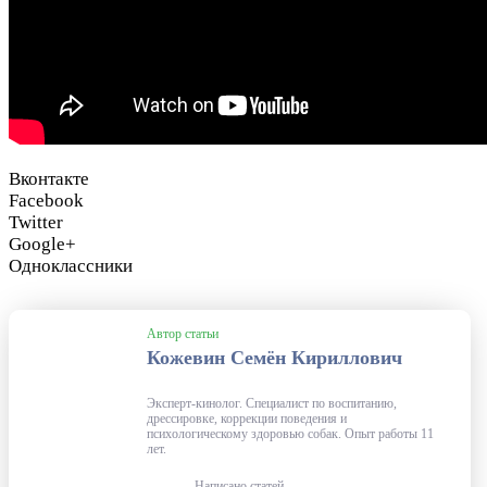
Вконтакте
Facebook
Twitter
Google+
Одноклассники
Автор статьи
Кожевин Семён Кириллович
Эксперт-кинолог. Специалист по воспитанию,
дрессировке, коррекции поведения и
психологическому здоровью собак. Опыт работы 11
лет.
Написано статей