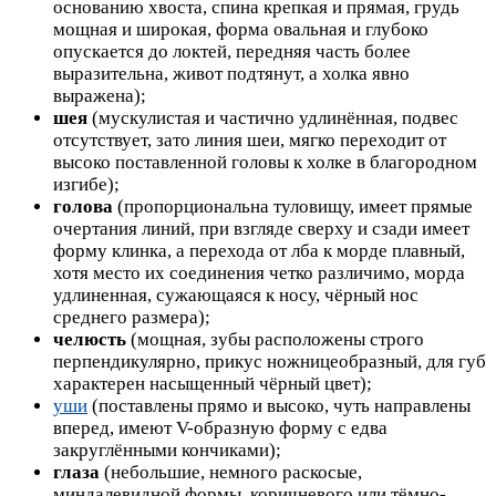
основанию хвоста, спина крепкая и прямая, грудь
мощная и широкая, форма овальная и глубоко
опускается до локтей, передняя часть более
выразительна, живот подтянут, а холка явно
выражена);
шея
(мускулистая и частично удлинённая, подвес
отсутствует, зато линия шеи, мягко переходит от
высоко поставленной головы к холке в благородном
изгибе);
голова
(пропорциональна туловищу, имеет прямые
очертания линий, при взгляде сверху и сзади имеет
форму клинка, а перехода от лба к морде плавный,
хотя место их соединения четко различимо, морда
удлиненная, сужающаяся к носу, чёрный нос
среднего размера);
челюсть
(мощная, зубы расположены строго
перпендикулярно, прикус ножницеобразный, для губ
характерен насыщенный чёрный цвет);
уши
(поставлены прямо и высоко, чуть направлены
вперед, имеют V-образную форму с едва
закруглёнными кончиками);
глаза
(небольшие, немного раскосые,
миндалевидной формы, коричневого или тёмно-