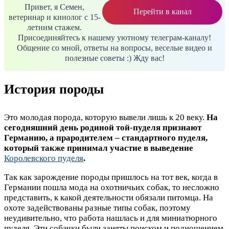
Привет, я Семен,
Перейти в канал
ветеринар и кинолог с 15-
летним стажем.
Присоединяйтесь к нашему уютному телеграм-каналу!
Общение со мной, ответы на вопросы, веселые видео и
полезные советы :) Жду вас!
История породы
Это молодая порода, которую вывели лишь к 20 веку.
На
сегодняшний день родиной той-пуделя признают
Германию, а прародителем – стандартного пуделя,
который также принимал участие в выведение
Королевского пуделя
.
Так как зарождение породы пришлось на тот век, когда в
Германии пошла мода на охотничьих собак, то несложно
представить, к какой деятельности обязали питомца. На
охоте задействованы разные типы собак, поэтому
неудивительно, что работа нашлась и для миниатюрного
пуделя. Эти собачки были заняты поиском и подношением