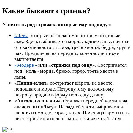
Какие бывают стрижки?
У тоя есть ряд стрижек, которые ему подойдут:
«Лев»
, который оставляет «воротник» подобный
льву. Здесь выбривается морда, задние лапы, начиная
от скакательного сустава, треть хвоста, бедра, круп и
пах. Предплечья на передних конечностей тоже
выстригается.
«Модерн»
или «стрижка под овцу»
. Состригается
под «ноль» морда, брюхо, горло, треть хвоста и
лапы.
«Паппи-клип»
состригает шерсть на хвосте,
подошвах и морде. Нетронутому волосяному
покрову придают форму под одну длину.
«Англосаксонская»
. Стрижка передней части тела
аналогична «Льву». На задней части выбривается
шерсть на морде, горле, лапах. Поясница, круп и пах
не состригается полностью, а оставляется 1-2 см.