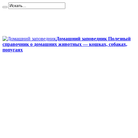
Карта сайта
Контакты
О сайте
Политика конфиденциальности
Домашний заповедник Полезный
справочник о домашних животных — кошках, собаках,
попугаях
Главная
Собаки
Породы собак
Йоркширский терьер
Кане-корсо
Мопсы
Французский бульдог
Бигль
Джек-рассел
Ротвейлер
Чихуахуа
Акита-ину