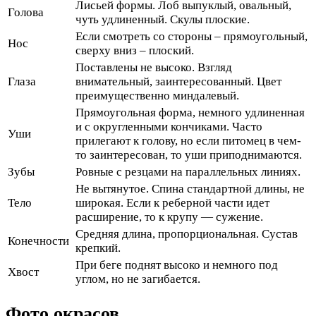
Лисьей формы. Лоб выпуклый, овальный,
Голова
чуть удлиненный. Скулы плоские.
Если смотреть со стороны – прямоугольный,
Нос
сверху вниз – плоский.
Поставлены не высоко. Взгляд
Глаза
внимательный, заинтересованный. Цвет
преимущественно миндалевый.
Прямоугольная форма, немного удлиненная
и с округленными кончиками. Часто
Уши
прилегают к голову, но если питомец в чем-
то заинтересован, то уши приподнимаются.
Зубы
Ровные с резцами на параллельных линиях.
Не вытянутое. Спина стандартной длины, не
Тело
широкая. Если к реберной части идет
расширение, то к крупу — сужение.
Средняя длина, пропорциональная. Сустав
Конечности
крепкий.
При беге поднят высоко и немного под
Хвост
углом, но не загибается.
Фото окрасов