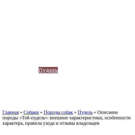
Кавказские овчарки
Немецкая овчарка
Такса
Той-терьер
Доберман
Алабай
Вельш-корги
Лабрадор-ретривер
Маламут
Мастиф
Померанский шпиц
Пудель
Самоед
Сиба-ину
Хаски
Чау-чау
Кошки
Главная
»
Собаки
»
Породы собак
»
Пудель
»
Описание
породы «Той-пудель»: внешние характеристики, особенности
характера, правила ухода и отзывы владельцев