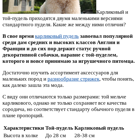
Карликовый и
той-пудель приходятся двумя маленькими версиями
стандартного пуделя. Какие же между ними отличия?
В свое время
карликовый пудель
завоевал популярной
среди дам средних и высоких классов Англии и
Франции и до сих пор держит статус ручной
декоративной собачки, наравне с той-пуделем,
которого и вовсе принимаю за игрушечного питомца.
Достаточно изучить ассортимент аксессуаров для
маленьких пород и
разнообразие стрижек
, чтобы понять,
как далеко зашла эта мода.
С виду они отличаются только размерами: той мельче
карликового, однако не только сохраняет все качества
сородича, но соответствует стандарту обычного пуделя в
плане пропорций.
Характеристики
Той-пудель
Карликовый пудель
Высота в холке
До 28 см
28-38 см