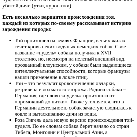
убитой дичи (утки, куропатки).
Есть несколько вариантов происхождения тоя,
каждый из которых по-своему рассказывает историю
зарождения породы:
Той произошел на землях Франции, в чьих жилах
течет кровь неких водяных немецких собак. Свое
название «пудель» собака получила к XVII
столетию, но, несмотря на нелепый внешний вид,
прозванный клоунским, у собаки были выдающиеся
интеллектуальные способности, которые французы
нашли применение в ловле птиц.
Той – это результат кровосмешения овчарки,
ретривера и лохматого сторожа. Родина собаки –
Германия, где слово «пудель» произошло от
«промокший до нитки». Также уточняется, что в
Германии деятельность собак зачастую сводилась к
ловле и вытаскиванию дичи из воды.
Роза Энгель дала новую версию происхождения той-
пуделя. По ее словам собака берет начало со стран
Тибета, Монголии и Центральной Азии, а