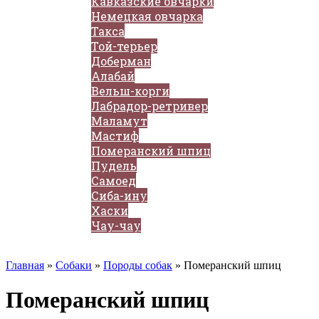
Кавказские овчарки
Немецкая овчарка
Такса
Той-терьер
Доберман
Алабай
Вельш-корги
Лабрадор-ретривер
Маламут
Мастиф
Померанский шпиц
Пудель
Самоед
Сиба-ину
Хаски
Чау-чау
Кошки
Главная
»
Собаки
»
Породы собак
»
Померанский шпиц
Померанский шпиц