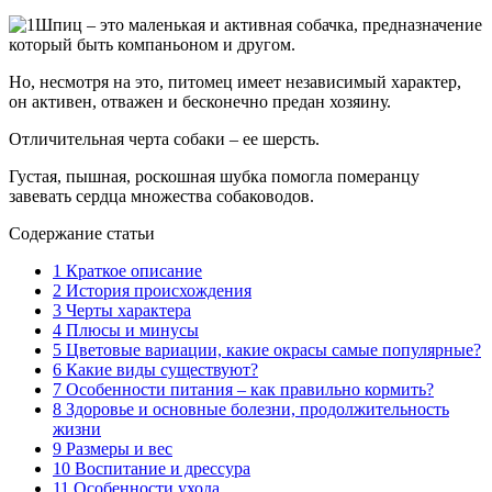
Шпиц – это маленькая и активная собачка, предназначение
который быть компаньоном и другом.
Но, несмотря на это, питомец имеет независимый характер,
он активен, отважен и бесконечно предан хозяину.
Отличительная черта собаки – ее шерсть.
Густая, пышная, роскошная шубка помогла померанцу
завевать сердца множества собаководов.
Содержание статьи
1
Краткое описание
2
История происхождения
3
Черты характера
4
Плюсы и минусы
5
Цветовые вариации, какие окрасы самые популярные?
6
Какие виды существуют?
7
Особенности питания – как правильно кормить?
8
Здоровье и основные болезни, продолжительность
жизни
9
Размеры и вес
10
Воспитание и дрессура
11
Особенности ухода