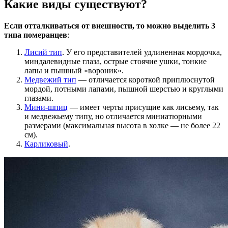
Какие виды существуют?
Если отталкиваться от внешности, то можно выделить 3
типа померанцев
:
Лисий тип
. У его представителей удлиненная мордочка,
миндалевидные глаза, острые стоячие ушки, тонкие
лапы и пышный «вороник».
Медвежий тип
— отличается короткой приплюснутой
мордой, потными лапами, пышной шерстью и круглыми
глазами.
Мини-шпиц
— имеет черты присущие как лисьему, так
и медвежьему типу, но отличается миниатюрными
размерами (максимальная высота в холке — не более 22
см).
Карликовый
.