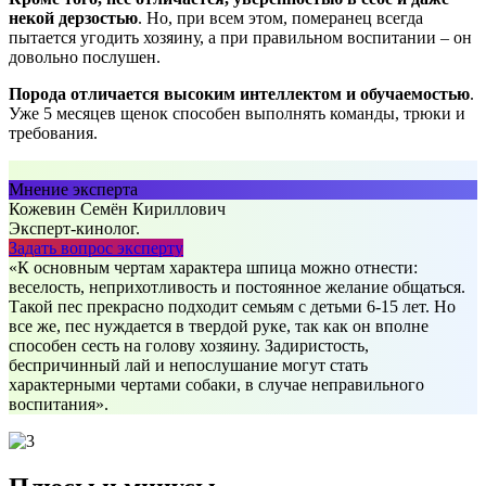
некой дерзостью
. Но, при всем этом, померанец всегда
пытается угодить хозяину, а при правильном воспитании – он
довольно послушен.
Порода отличается высоким интеллектом и обучаемостью
.
Уже 5 месяцев щенок способен выполнять команды, трюки и
требования.
Мнение эксперта
Кожевин Семён Кириллович
Эксперт-кинолог.
Задать вопрос эксперту
«К основным чертам характера шпица можно отнести:
веселость, неприхотливость и постоянное желание общаться.
Такой пес прекрасно подходит семьям с детьми 6-15 лет. Но
все же, пес нуждается в твердой руке, так как он вполне
способен сесть на голову хозяину. Задиристость,
беспричинный лай и непослушание могут стать
характерными чертами собаки, в случае неправильного
воспитания».