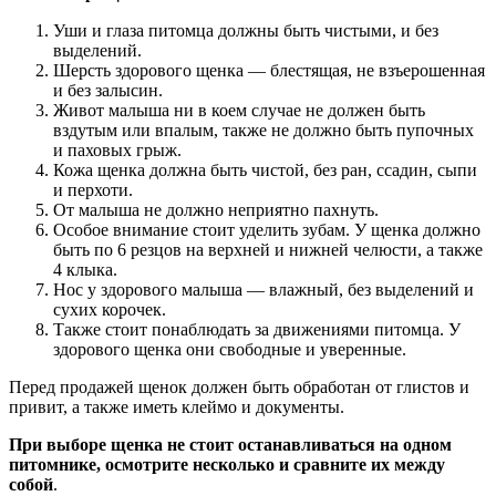
Уши и глаза питомца должны быть чистыми, и без
выделений.
Шерсть здорового щенка — блестящая, не взъерошенная
и без залысин.
Живот малыша ни в коем случае не должен быть
вздутым или впалым, также не должно быть пупочных
и паховых грыж.
Кожа щенка должна быть чистой, без ран, ссадин, сыпи
и перхоти.
От малыша не должно неприятно пахнуть.
Особое внимание стоит уделить зубам. У щенка должно
быть по 6 резцов на верхней и нижней челюсти, а также
4 клыка.
Нос у здорового малыша — влажный, без выделений и
сухих корочек.
Также стоит понаблюдать за движениями питомца. У
здорового щенка они свободные и уверенные.
Перед продажей щенок должен быть обработан от глистов и
привит, а также иметь клеймо и документы.
При выборе щенка не стоит останавливаться на одном
питомнике, осмотрите несколько и сравните их между
собой
.