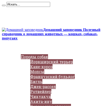
Карта сайта
Контакты
О сайте
Политика конфиденциальности
Домашний заповедник Полезный
справочник о домашних животных — кошках, собаках,
попугаях
Главная
Собаки
Породы собак
Йоркширский терьер
Кане-корсо
Мопсы
Французский бульдог
Бигль
Джек-рассел
Ротвейлер
Чихуахуа
Акита-ину