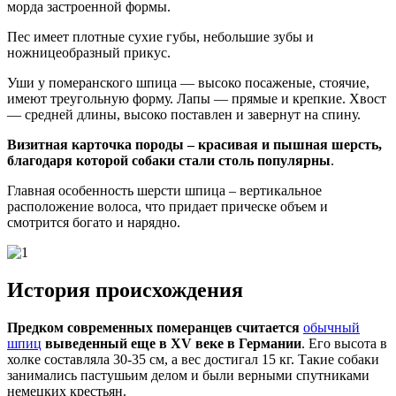
морда застроенной формы.
Пес имеет плотные сухие губы, небольшие зубы и
ножницеобразный прикус.
Уши у померанского шпица — высоко посаженые, стоячие,
имеют треугольную форму. Лапы — прямые и крепкие. Хвост
— средней длины, высоко поставлен и завернут на спину.
Визитная карточка породы – красивая и пышная шерсть,
благодаря которой собаки стали столь популярны
.
Главная особенность шерсти шпица – вертикальное
расположение волоса, что придает прическе объем и
смотрится богато и нарядно.
История происхождения
Предком современных померанцев считается
обычный
шпиц
выведенный еще в XV веке в Германии
. Его высота в
холке составляла 30-35 см, а вес достигал 15 кг. Такие собаки
занимались пастушьим делом и были верными спутниками
немецких крестьян.