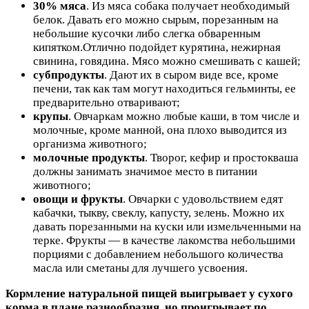
30% мяса
. Из мяса собака получает необходимый
белок. Давать его можно сырым, порезанным на
небольшие кусочки либо слегка обваренным
кипятком.Отлично подойдет курятина, нежирная
свинина, говядина. Мясо можно смешивать с кашей;
субпродукты
. Дают их в сыром виде все, кроме
печени, так как там могут находиться гельминты, ее
предварительно отваривают;
крупы
. Овчаркам можно любые каши, в том числе и
молочные, кроме манной, она плохо выводится из
организма животного;
молочные продукты
. Творог, кефир и простокваша
должны занимать значимое место в питании
животного;
овощи и фрукты
. Овчарки с удовольствием едят
кабачки, тыкву, свеклу, капусту, зелень. Можно их
давать порезанными на куски или измельченными на
терке. Фрукты — в качестве лакомства небольшими
порциями с добавлением небольшого количества
масла или сметаны для лучшего усвоения.
Кормление натуральной пищей выигрывает у сухого
корма в плане разнообразия, но проигрывает по