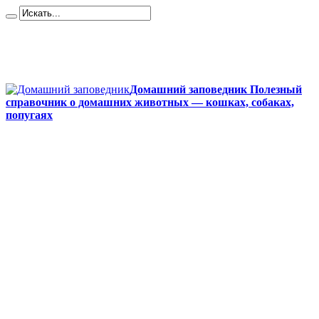
Карта сайта
Контакты
О сайте
Политика конфиденциальности
Домашний заповедник Полезный
справочник о домашних животных — кошках, собаках,
попугаях
Главная
Собаки
Породы собак
Йоркширский терьер
Кане-корсо
Мопсы
Французский бульдог
Бигль
Джек-рассел
Ротвейлер
Чихуахуа
Акита-ину