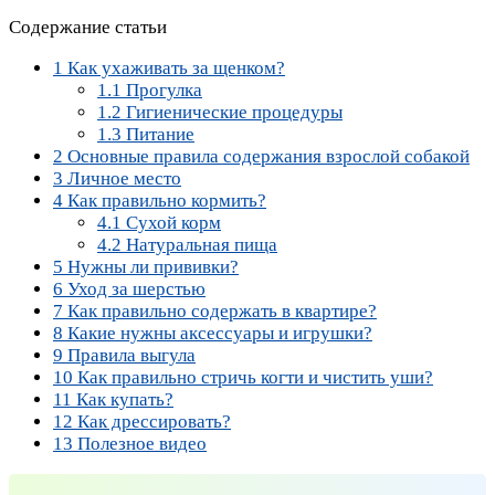
Содержание статьи
1
Как ухаживать за щенком?
1.1
Прогулка
1.2
Гигиенические процедуры
1.3
Питание
2
Основные правила содержания взрослой собакой
3
Личное место
4
Как правильно кормить?
4.1
Сухой корм
4.2
Натуральная пища
5
Нужны ли прививки?
6
Уход за шерстью
7
Как правильно содержать в квартире?
8
Какие нужны аксессуары и игрушки?
9
Правила выгула
10
Как правильно стричь когти и чистить уши?
11
Как купать?
12
Как дрессировать?
13
Полезное видео