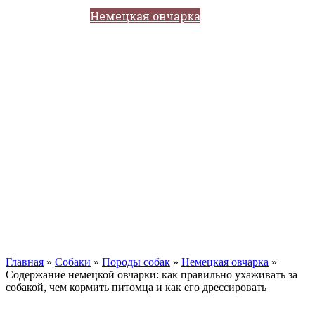
Кавказские овчарки
Немецкая овчарка
Такса
Той-терьер
Доберман
Алабай
Вельш-корги
Лабрадор-ретривер
Маламут
Мастиф
Померанский шпиц
Пудель
Самоед
Сиба-ину
Хаски
Чау-чау
Кошки
Главная
»
Собаки
»
Породы собак
»
Немецкая овчарка
»
Содержание немецкой овчарки: как правильно ухаживать за
собакой, чем кормить питомца и как его дрессировать