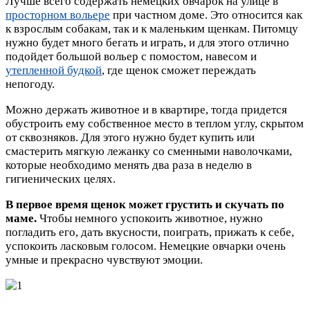
Лучше всего содержать немецких овчарок на улице в
просторном вольере
при частном доме. Это относится как
к взрослым собакам, так и к маленьким щенкам. Питомцу
нужно будет много бегать и играть, и для этого отлично
подойдет большой вольер с помостом, навесом и
утепленной будкой
, где щенок сможет переждать
непогоду.
Можно держать животное и в квартире, тогда придется
обустроить ему собственное место в теплом углу, скрытом
от сквозняков. Для этого нужно будет купить или
смастерить мягкую лежанку со сменными наволочками,
которые необходимо менять два раза в неделю в
гигиенических целях.
В первое время щенок может грустить и скучать по
маме.
Чтобы немного успокоить животное, нужно
погладить его, дать вкусности, поиграть, прижать к себе,
успокоить ласковым голосом. Немецкие овчарки очень
умные и прекрасно чувствуют эмоции.