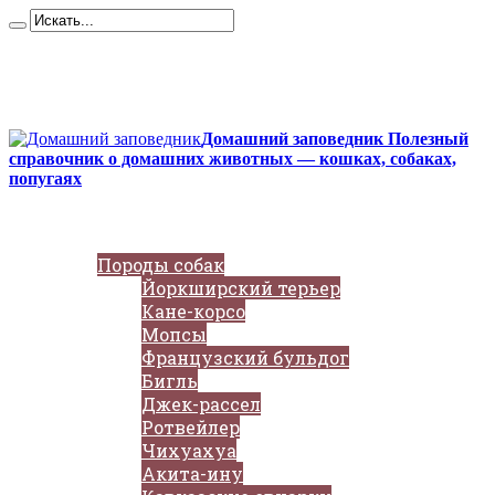
Карта сайта
Контакты
О сайте
Политика конфиденциальности
Домашний заповедник Полезный
справочник о домашних животных — кошках, собаках,
попугаях
Главная
Собаки
Породы собак
Йоркширский терьер
Кане-корсо
Мопсы
Французский бульдог
Бигль
Джек-рассел
Ротвейлер
Чихуахуа
Акита-ину