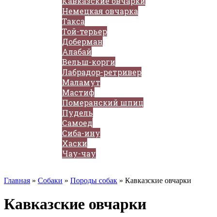
Кавказские овчарки
Немецкая овчарка
Такса
Той-терьер
Доберман
Алабай
Вельш-корги
Лабрадор-ретривер
Маламут
Мастиф
Померанский шпиц
Пудель
Самоед
Сиба-ину
Хаски
Чау-чау
Кошки
Главная
»
Собаки
»
Породы собак
»
Кавказские овчарки
Кавказские овчарки