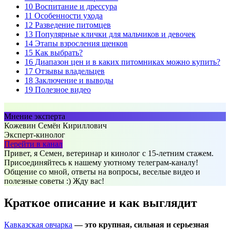
10
Воспитание и дрессура
11
Особенности ухода
12
Разведение питомцев
13
Популярные клички для мальчиков и девочек
14
Этапы взросления щенков
15
Как выбрать?
16
Диапазон цен и в каких питомниках можно купить?
17
Отзывы владельцев
18
Заключение и выводы
19
Полезное видео
Мнение эксперта
Кожевин Семён Кириллович
Эксперт-кинолог
Перейти в канал
Привет, я Семен, ветеринар и кинолог с 15-летним стажем.
Присоединяйтесь к нашему уютному телеграм-каналу!
Общение со мной, ответы на вопросы, веселые видео и
полезные советы :) Жду вас!
Краткое описание и как выглядит
Кавказская овчарка
— это крупная, сильная и серьезная