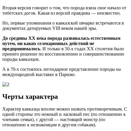
Вторая версия говорит о том, что порода взяла свое начало от
тибетских догов. Какая из версий правдива — неизвестно.
Но, первые упоминания о кавказской овчарке встречаются в
документах датируемых VIII веком нашей эры.
До средины XX века порода развивалась естественным
путем, ни каких селекционных действий не
предпринималось
. И только в 50-х годах XX столетия было
принято решение по восстановлению и совершенствованию
породы кавказцев.
А в 70-х состоялось легендарное представление породы на
международной выставке в Париже.
Черты характера
Характер кавказца вполне можно назвать противоречивым. С
одной стороны это нежный и ласковый пес (по отношению к
членами семьи), с другой — настоящий монстр (по
отношению к незнакомцам и другим собакам).