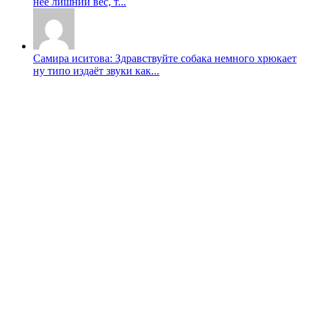
неë лишний вес, т...
Самира иситова: Здравствуйте собака немного хрюкает
ну типо издаёт звуки как...