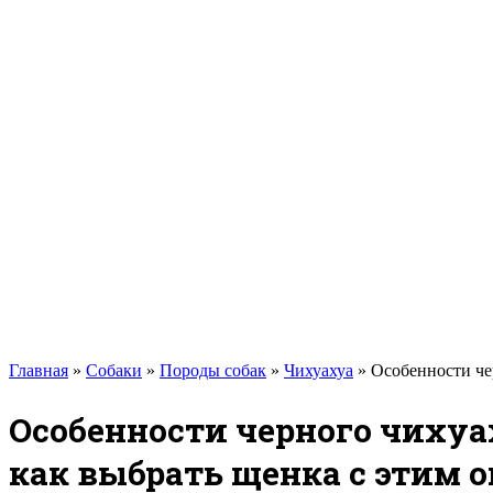
Такса
Той-терьер
Доберман
Алабай
Вельш-корги
Лабрадор-ретривер
Маламут
Мастиф
Померанский шпиц
Пудель
Самоед
Сиба-ину
Хаски
Чау-чау
Кошки
Главная
»
Собаки
»
Породы собак
»
Чихуахуа
»
Особенности че
Особенности черного чихуах
как выбрать щенка с этим 