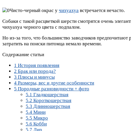
Чисто-черный окрас у
чихуахуа
встречается нечасто.
Собаки с такой расцветкой шерсти смотрятся очень элегант
чихуахуа черного цвета с подпалом.
Но из-за того, что большинство заводчиков предпочитают 
затратить на поиски питомца немало времени.
Содержание статьи
1
История появления
2
Брак или порода?
3
Плюсы и минусы
4
Размеры, вес и другие особенности
5
Породные разновидности + фото
5.1
Гладкошерстная
5.2
Короткошерстная
5.3
Длинношерстная
5.4
Мини
5.5
Микро
5.6
Кобби
5.7
Дир