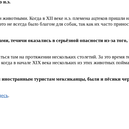
 н.э.
ивотными. Когда в XII веке н.э. племена ацтеков пришли на
 это не всегда было благом для собак, так как их часто прин
ми, течичи оказались в серьёзной опасности из-за того
аться там на протяжении нескольких столетий. За это время 
 когда в начале XIX века нескольких из этих животных пойм
ли иностранным туристам мексиканцы, были и пёсики че
десь
.