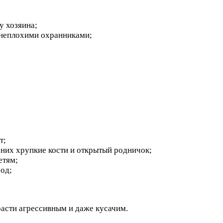
у хозяина;
х неплохими охранниками;
т;
 них хрупкие кости и открытый родничок;
етям;
род;
асти агрессивным и даже кусачим.