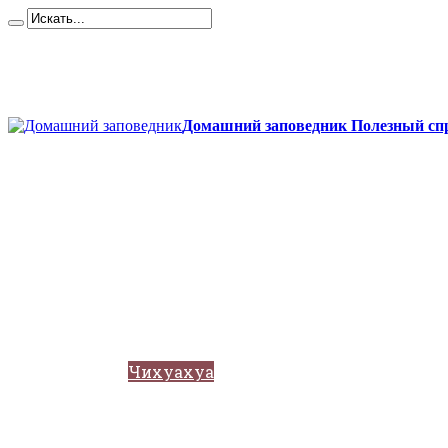
Карта сайта
Контакты
О сайте
Политика конфиденциальности
Домашний заповедник Полезный спр
Главная
Собаки
Породы собак
Йоркширский терьер
Кане-корсо
Мопсы
Французский бульдог
Бигль
Джек-рассел
Ротвейлер
Чихуахуа
Акита-ину
Кавказские овчарки
Немецкая овчарка