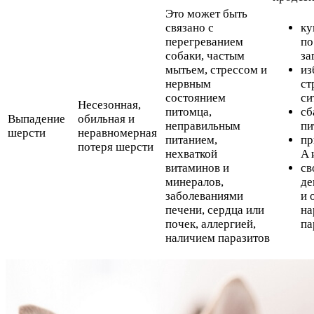
Это может быть
связано с
ку
перегреванием
по
собаки, частым
за
мытьем, стрессом и
из
нервным
ст
состоянием
си
Несезонная,
питомца,
сб
Выпадение
обильная и
неправильным
пи
шерсти
неравномерная
питанием,
пр
потеря шерсти
нехваткой
A 
витаминов и
св
минералов,
де
заболеваниями
и 
печени, сердца или
на
почек, аллергией,
па
наличием паразитов