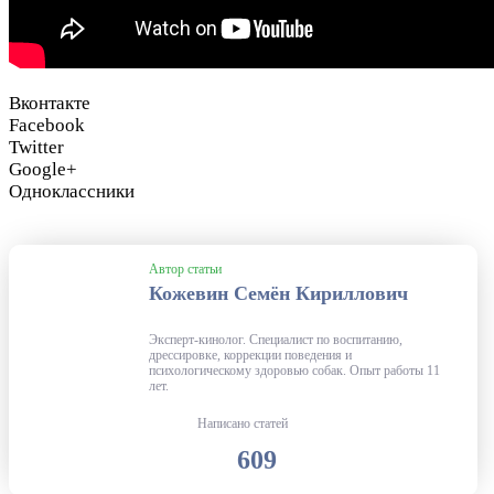
Вконтакте
Facebook
Twitter
Google+
Одноклассники
Автор статьи
Кожевин Семён Кириллович
Эксперт-кинолог. Специалист по воспитанию,
дрессировке, коррекции поведения и
психологическому здоровью собак. Опыт работы 11
лет.
Написано статей
609