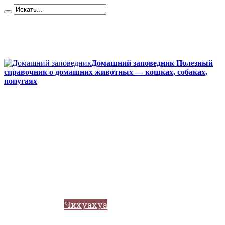
Карта сайта
Контакты
О сайте
Политика конфиденциальности
Домашний заповедник Полезный
справочник о домашних животных — кошках, собаках,
попугаях
Главная
Собаки
Породы собак
Йоркширский терьер
Кане-корсо
Мопсы
Французский бульдог
Бигль
Джек-рассел
Ротвейлер
Чихуахуа
Акита-ину