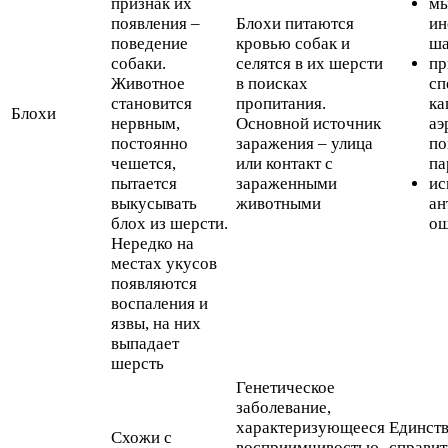
признак их
мы
появления –
Блохи питаются
ин
поведение
кровью собак и
ша
собаки.
селятся в их шерсти
пр
Животное
в поисках
сп
становится
пропитания.
ка
Блохи
нервным,
Основной источник
аэ
постоянно
заражения – улица
по
чешется,
или контакт с
па
пытается
зараженными
ис
выкусывать
животными
ан
блох из шерсти.
ош
Нередко на
местах укусов
появляются
воспаления и
язвы, на них
выпадает
шерсть
Генетическое
заболевание,
характеризующееся
Единст
Схожи с
восприимчивостью
справит