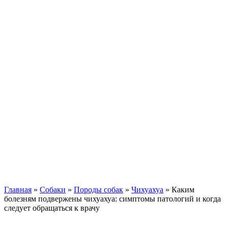
Кавказские овчарки
Немецкая овчарка
Такса
Той-терьер
Доберман
Алабай
Вельш-корги
Лабрадор-ретривер
Маламут
Мастиф
Померанский шпиц
Пудель
Самоед
Сиба-ину
Хаски
Чау-чау
Кошки
Главная
»
Собаки
»
Породы собак
»
Чихуахуа
»
Каким
болезням подвержены чихуахуа: симптомы патологий и когда
следует обращаться к врачу