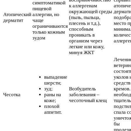
симптоматикой
к аллергенам
атопич
пищевой
окружающей среды
дермати
Атопический
аллергии, но
(пыль, пыльца,
подобр
дерматит
чаще
плесень и т.д.),
место п
ограничиваются
способным
минима
только кожным
проникать в
количе
зудом
организм через
аллерге
легкие или кожу,
минуя ЖКТ
Лечение
ветерин
состоят
выпадение
уколов 
шерсти;
средств
зуд;
Возбудитель
кремов.
Чесотка
раны на
заболевания –
необход
коже;
чесоточный клещ
тщатель
плохой
подстил
аппетит.
спала с
уничтож
бы
продез