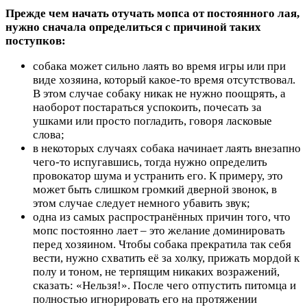
Прежде чем начать отучать мопса от постоянного лая,
нужно сначала определиться с причиной таких
поступков:
собака может сильно лаять во время игры или при
виде хозяина, который какое-то время отсутствовал.
В этом случае собаку никак не нужно поощрять, а
наоборот постараться успокоить, почесать за
ушками или просто погладить, говоря ласковые
слова;
в некоторых случаях собака начинает лаять внезапно
чего-то испугавшись, тогда нужно определить
провокатор шума и устранить его. К примеру, это
может быть слишком громкий дверной звонок, в
этом случае следует немного убавить звук;
одна из самых распространённых причин того, что
мопс постоянно лает – это желание доминировать
перед хозяином. Чтобы собака прекратила так себя
вести, нужно схватить её за холку, прижать мордой к
полу и тоном, не терпящим никаких возражений,
сказать: «Нельзя!». После чего отпустить питомца и
полностью игнорировать его на протяжении