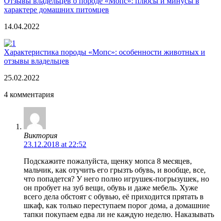
Отзывы владельцев о породе «Мопс»: плюсы и минусы в
характере домашних питомцев
14.04.2022
Характеристика породы «Мопс»: особенности животных и
отзывы владельцев
25.02.2022
4 комментария
Виктория
23.12.2018 at 22:52
Подскажите пожалуйста, щенку мопса 8 месяцев,
мальчик, как отучить его грызть обувь, и вообще, все,
что попадется? У него полно игрушек-погрызушек, но
он пробует на зуб вещи, обувь и даже мебель. Хуже
всего дела обстоят с обувью, её приходится прятать в
шкаф, как только переступаем порог дома, а домашние
тапки покупаем едва ли не каждую неделю. Наказывать