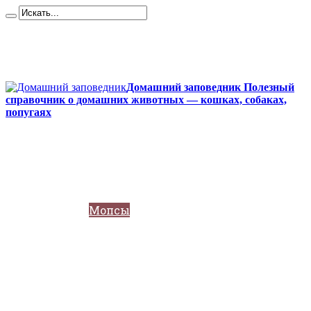
Карта сайта
Контакты
О сайте
Политика конфиденциальности
Домашний заповедник Полезный
справочник о домашних животных — кошках, собаках,
попугаях
Главная
Собаки
Породы собак
Йоркширский терьер
Кане-корсо
Мопсы
Французский бульдог
Бигль
Джек-рассел
Ротвейлер
Чихуахуа
Акита-ину