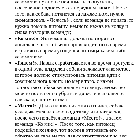
лакомство нужно не поднимать, а опускать,
постепенно поднося его к передним лапам. После
того, как собака потянется за лакомством, нужно
скомандовать «Лежать!», если команда не понята, то
нужно помочь питомцу, немного нажав на холку и
снова повторив команду;
«Ко мне!»
. Эта команда должна повторяться
довольно часто, обычно происходит это во время
игры или во время угощения питомца каким-либо
лакомством;
«Рядом!»
. Навык отрабатывается во время прогулок,
в одной руке владелец собаки зажимает лакомство,
которое должно стимулировать питомца идти с
хозяином нога в ногу. По мере того, с какой
точностью собака выполняет команду, лакомство
можно постепенно убрать и довести выполнение
навыка до автоматизма;
«Место!»
. Для оттачивания этого навыка, собака
укладывается на свою подстилку или матрасик,
после чего подаётся команда «Место!», а затем
команда «Ко мне!». После того, как питомец
подошёл к хозяину, тот должен отправить его
обратно на своё место, дав соответствующую для