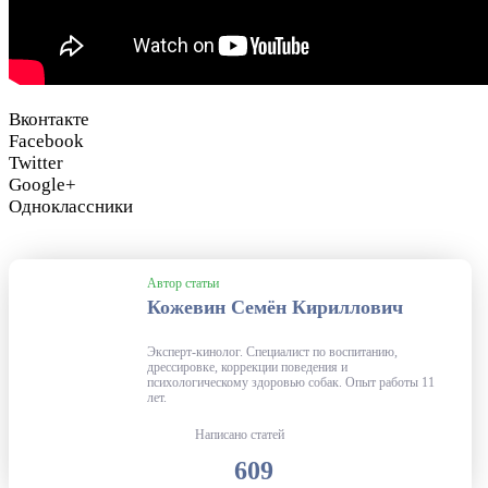
Вконтакте
Facebook
Twitter
Google+
Одноклассники
Автор статьи
Кожевин Семён Кириллович
Эксперт-кинолог. Специалист по воспитанию,
дрессировке, коррекции поведения и
психологическому здоровью собак. Опыт работы 11
лет.
Написано статей
609