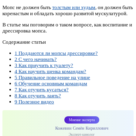
Мопс не должен быть
толстым или худым
, он должен быть
коренастым и обладать хорошо развитой мускулатурой.
В статье мы поговорим о таком вопросе, как воспитание и
дрессировка мопса.
Содержание статьи
1
Поддаются ли мопсы дрессировке?
2
С чего начинать?
3
Как приучить к туалету?
4
Как научить щенка командам?
5
Правильное поведение на улице
6
Обучение основным командам
7
Как отучить кусаться?
8
Как отучить лаять?
9
Полезное видео
Мнение эксперта
Кожевин Семён Кириллович
Эксперт-кинолог