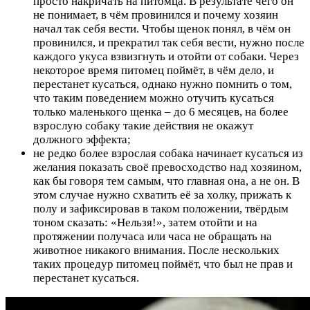
просто накричать на питомца. В результате чего он
не понимает, в чём провинился и почему хозяин
начал так себя вести. Чтобы щенок понял, в чём он
провинился, и прекратил так себя вести, нужно после
каждого укуса взвизгнуть и отойти от собаки. Через
некоторое время питомец поймёт, в чём дело, и
перестанет кусаться, однако нужно помнить о том,
что таким поведением можно отучить кусаться
только маленького щенка – до 6 месяцев, на более
взрослую собаку такие действия не окажут
должного эффекта;
не редко более взрослая собака начинает кусаться из
желания показать своё превосходство над хозяином,
как бы говоря тем самым, что главная она, а не он. В
этом случае нужно схватить её за холку, прижать к
полу и зафиксировав в таком положении, твёрдым
тоном сказать: «Нельзя!», затем отойти и на
протяжении получаса или часа не обращать на
животное никакого внимания. После нескольких
таких процедур питомец поймёт, что был не прав и
перестанет кусаться.