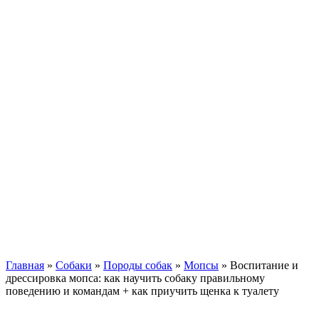
Кавказские овчарки
Немецкая овчарка
Такса
Той-терьер
Доберман
Алабай
Вельш-корги
Лабрадор-ретривер
Маламут
Мастиф
Померанский шпиц
Пудель
Самоед
Сиба-ину
Хаски
Чау-чау
Кошки
Главная
»
Собаки
»
Породы собак
»
Мопсы
»
Воспитание и
дрессировка мопса: как научить собаку правильному
поведению и командам + как приучить щенка к туалету