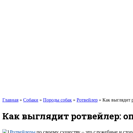
Такса
Той-терьер
Доберман
Алабай
Вельш-корги
Лабрадор-ретривер
Маламут
Мастиф
Померанский шпиц
Пудель
Самоед
Сиба-ину
Хаски
Чау-чау
Кошки
Главная
»
Собаки
»
Породы собак
»
Ротвейлер
»
Как выглядит 
Как выглядит ротвейлер: о
Ротвейлеры
по своему существу – это служебные и сто