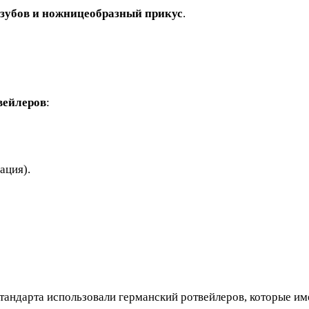
 зубов и ножницеобразный прикус
.
вейлеров
:
ация).
андарта использовали германский ротвейлеров, которые име