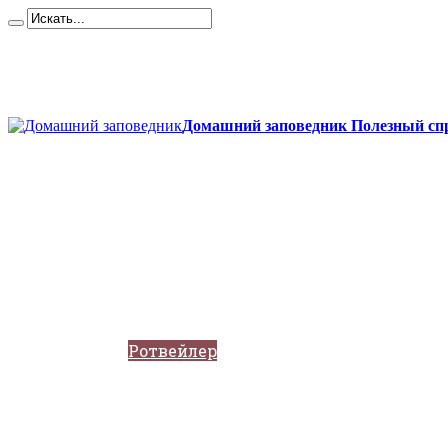
Карта сайта
Контакты
О сайте
Политика конфиденциальности
Домашний заповедник Полезный спр
Главная
Собаки
Породы собак
Йоркширский терьер
Кане-корсо
Мопсы
Французский бульдог
Бигль
Джек-рассел
Ротвейлер
Чихуахуа
Акита-ину
Кавказские овчарки
Немецкая овчарка