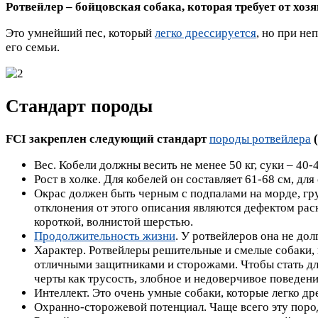
Ротвейлер – бойцовская собака, которая требует от хо
Это умнейший пес, который
легко дрессируется
, но при н
его семьи.
Стандарт породы
FCI закреплен следующий стандарт
породы ротвейлера
(
Вес. Кобели должны весить не менее 50 кг, суки – 40-4
Рост в холке. Для кобелей он составляет 61-68 см, для 
Окрас должен быть черным с подпалами на морде, гр
отклонения от этого описания являются дефектом рас
короткой, волнистой шерстью.
Продолжительность жизни
. У ротвейлеров она не долг
Характер. Ротвейлеры решительные и смелые собаки, 
отличными защитниками и сторожами. Чтобы стать для
черты как трусость, злобное и недоверчивое поведен
Интеллект. Это очень умные собаки, которые легко 
Охранно-сторожевой потенциал. Чаще всего эту поро