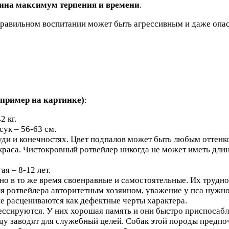
зяина максимум терпения и времени
.
еправильном воспитании может быть агрессивным и даже опас
пример на картинке)
:
2 кг.
сук – 56-63 см.
уди и конечностях. Цвет подпалов может быть любым оттенк
краса. Чистокровный ротвейлер никогда не может иметь дли
ая – 8-12 лет.
но в то же время своенравные и самостоятельные. Их трудн
 ротвейлера авторитетным хозяином, уважение у пса нужно 
ие расцениваются как дефектные черты характера.
дрессируются. У них хорошая память и они быстро приспоса
ду заводят для служебный целей. Собак этой породы предпо