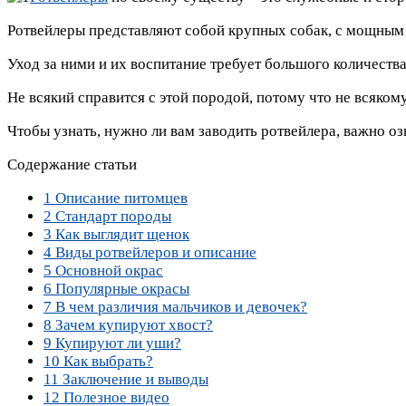
Ротвейлеры представляют собой крупных собак, с мощным 
Уход за ними и их воспитание требует большого количества
Не всякий справится с этой породой, потому что не всяком
Чтобы узнать, нужно ли вам заводить ротвейлера, важно о
Содержание статьи
1
Описание питомцев
2
Стандарт породы
3
Как выглядит щенок
4
Виды ротвейлеров и описание
5
Основной окрас
6
Популярные окрасы
7
В чем различия мальчиков и девочек?
8
Зачем купируют хвост?
9
Купируют ли уши?
10
Как выбрать?
11
Заключение и выводы
12
Полезное видео