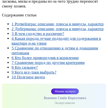
ласковы, милы и преданы из-за чего трудно переносят
смену хозяев.
Содержание статьи
1
Ротвейлеры: описание, плюсы и минусы, характер
2
Доберманы: описание, плюсы и минусы, характер
3
В чем сходство и различие?
4
Какая порода лучше подходит для содержания в
квартире и на улице
5
Сравнение по отношению к детям и домашним
питомцам
6
Кто более привередлив в кормлении
7
Сравнение пород по другим критериям
8
Кто сильнее?
9
Кого все-таки выбрать?
10
Полезное видео
Мнение эксперта
Кожевин Семён Кириллович
Эксперт-кинолог