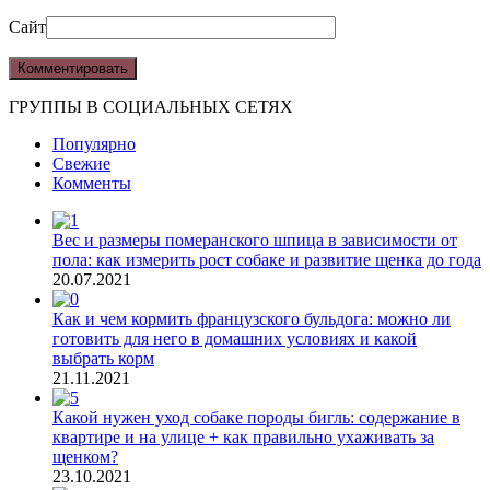
Сайт
ГРУППЫ В СОЦИАЛЬНЫХ СЕТЯХ
Популярно
Свежие
Комменты
Вес и размеры померанского шпица в зависимости от
пола: как измерить рост собаке и развитие щенка до года
20.07.2021
Как и чем кормить французского бульдога: можно ли
готовить для него в домашних условиях и какой
выбрать корм
21.11.2021
Какой нужен уход собаке породы бигль: содержание в
квартире и на улице + как правильно ухаживать за
щенком?
23.10.2021