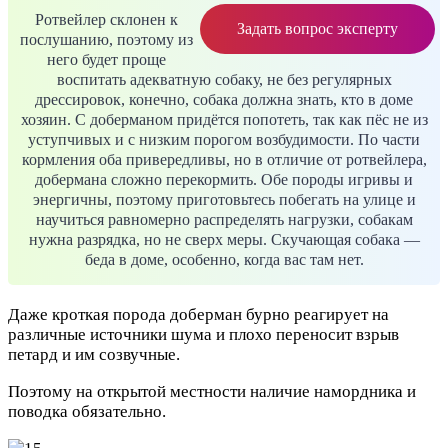
Ротвейлер склонен к
Задать вопрос эксперту
послушанию, поэтому из
него будет проще
воспитать адекватную собаку, не без регулярных
дрессировок, конечно, собака должна знать, кто в доме
хозяин. С доберманом придётся попотеть, так как пёс не из
уступчивых и с низким порогом возбудимости. По части
кормления оба привередливы, но в отличие от ротвейлера,
добермана сложно перекормить. Обе породы игривы и
энергичны, поэтому приготовьтесь побегать на улице и
научиться равномерно распределять нагрузки, собакам
нужна разрядка, но не сверх меры. Скучающая собака —
беда в доме, особенно, когда вас там нет.
Даже кроткая порода доберман бурно реагирует на
различные источники шума и плохо переносит взрыв
петард и им созвучные.
Поэтому на открытой местности наличие намордника и
поводка обязательно.