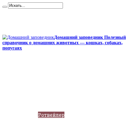
Карта сайта
Контакты
О сайте
Политика конфиденциальности
Домашний заповедник Полезный
справочник о домашних животных — кошках, собаках,
попугаях
Главная
Собаки
Породы собак
Йоркширский терьер
Кане-корсо
Мопсы
Французский бульдог
Бигль
Джек-рассел
Ротвейлер
Чихуахуа
Акита-ину