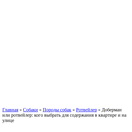
Кавказские овчарки
Немецкая овчарка
Такса
Той-терьер
Доберман
Алабай
Вельш-корги
Лабрадор-ретривер
Маламут
Мастиф
Померанский шпиц
Пудель
Самоед
Сиба-ину
Хаски
Чау-чау
Кошки
Главная
»
Собаки
»
Породы собак
»
Ротвейлер
»
Доберман
или ротвейлер: кого выбрать для содержания в квартире и на
улице