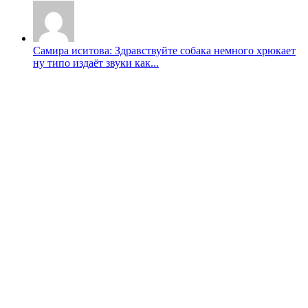
Самира иситова: Здравствуйте собака немного хрюкает
ну типо издаёт звуки как...