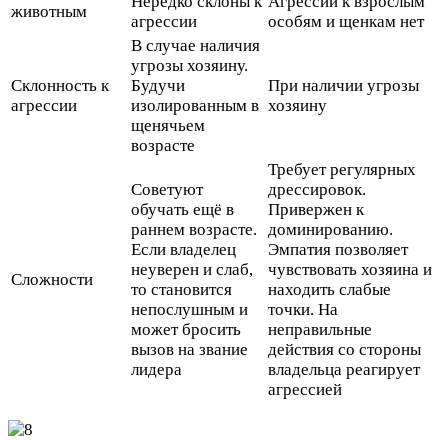
Нередко склоны к
Агрессии к взрослым
животным
агрессии
особям и щенкам нет
В случае наличия
угрозы хозяину.
Склонность к
Будучи
При наличии угрозы
агрессии
изолированным в
хозяину
щенячьем
возрасте
Требует регулярных
Советуют
дрессировок.
обучать ещё в
Привержен к
раннем возрасте.
доминированию.
Если владелец
Эмпатия позволяет
неуверен и слаб,
чувствовать хозяина и
Сложности
то становится
находить слабые
непослушным и
точки. На
может бросить
неправильные
вызов на звание
действия со стороны
лидера
владельца реагирует
агрессией