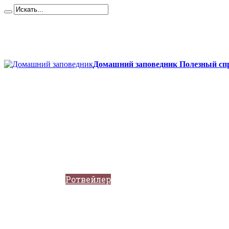
Карта сайта
Контакты
О сайте
Политика конфиденциальности
Домашний заповедник Полезный спр
Главная
Собаки
Породы собак
Йоркширский терьер
Кане-корсо
Мопсы
Французский бульдог
Бигль
Джек-рассел
Ротвейлер
Чихуахуа
Акита-ину
Кавказские овчарки
Немецкая овчарка