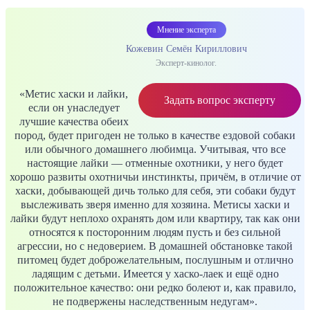
Мнение эксперта
Кожевин Семён Кириллович
Эксперт-кинолог.
«Метис хаски и лайки,
Задать вопрос эксперту
если он унаследует
лучшие качества обеих
пород, будет пригоден не только в качестве ездовой собаки
или обычного домашнего любимца. Учитывая, что все
настоящие лайки — отменные охотники, у него будет
хорошо развиты охотничьи инстинкты, причём, в отличие от
хаски, добывающей дичь только для себя, эти собаки будут
выслеживать зверя именно для хозяина. Метисы хаски и
лайки будут неплохо охранять дом или квартиру, так как они
относятся к посторонним людям пусть и без сильной
агрессии, но с недоверием. В домашней обстановке такой
питомец будет доброжелательным, послушным и отлично
ладящим с детьми. Имеется у хаско-лаек и ещё одно
положительное качество: они редко болеют и, как правило,
не подвержены наследственным недугам».