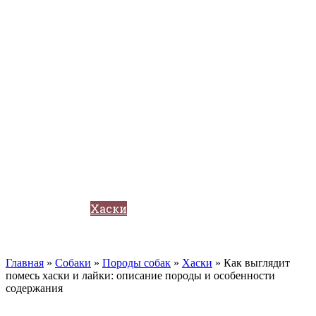
Кавказские овчарки
Немецкая овчарка
Такса
Той-терьер
Доберман
Алабай
Вельш-корги
Лабрадор-ретривер
Маламут
Мастиф
Померанский шпиц
Пудель
Самоед
Сиба-ину
Хаски
Чау-чау
Кошки
Главная
»
Собаки
»
Породы собак
»
Хаски
»
Как выглядит
помесь хаски и лайки: описание породы и особенности
содержания