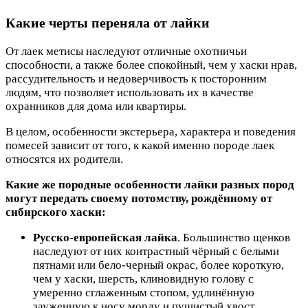
Какие черты переняла от лайки
От лаек метисы наследуют отличные охотничьи
способности, а также более спокойный, чем у хаски нрав,
рассудительность и недоверчивость к посторонним
людям, что позволяет использовать их в качестве
охранников для дома или квартиры.
В целом, особенности экстерьера, характера и поведения
помесей зависит от того, к какой именно породе лаек
относятся их родители.
Какие же породные особенности лайки разных пород
могут передать своему потомству, рождённому от
сибирского хаски:
Русско-европейская лайка
. Большинство щенков
наследуют от них контрастный чёрный с белыми
пятнами или бело-черный окрас, более короткую,
чем у хаски, шерсть, клиновидную голову с
умеренно сглаженным стопом, удлинённую
зауженную к носу морду и пушистый хвост,