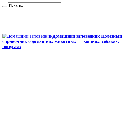
Карта сайта
Контакты
О сайте
Политика конфиденциальности
Домашний заповедник Полезный
справочник о домашних животных — кошках, собаках,
попугаях
Главная
Собаки
Породы собак
Йоркширский терьер
Кане-корсо
Мопсы
Французский бульдог
Бигль
Джек-рассел
Ротвейлер
Чихуахуа
Акита-ину