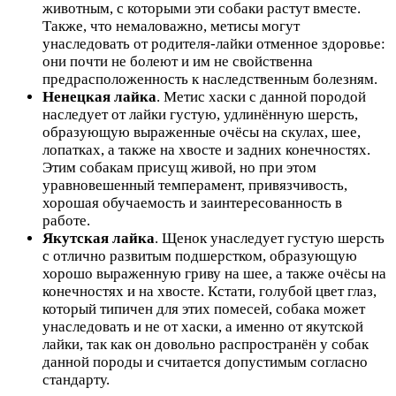
животным, с которыми эти собаки растут вместе.
Также, что немаловажно, метисы могут
унаследовать от родителя-лайки отменное здоровье:
они почти не болеют и им не свойственна
предрасположенность к наследственным болезням.
Ненецкая лайка
. Метис хаски с данной породой
наследует от лайки густую, удлинённую шерсть,
образующую выраженные очёсы на скулах, шее,
лопатках, а также на хвосте и задних конечностях.
Этим собакам присущ живой, но при этом
уравновешенный темперамент, привязчивость,
хорошая обучаемость и заинтересованность в
работе.
Якутская лайка
. Щенок унаследует густую шерсть
с отлично развитым подшерстком, образующую
хорошо выраженную гриву на шее, а также очёсы на
конечностях и на хвосте. Кстати, голубой цвет глаз,
который типичен для этих помесей, собака может
унаследовать и не от хаски, а именно от якутской
лайки, так как он довольно распространён у собак
данной породы и считается допустимым согласно
стандарту.