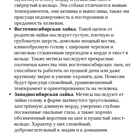
свёрнутый в кольцо. Эти собаки отличаются живым
темпераментом, они активны и выносливы, также им
присущи недоверчивость к посторонним и
преданность хозяевам.
Восточносибирская лайка
. Такой щенок от
родителя-лайки наследует густую, плотную и
грубоватую шерсть, довольно мощный костяк,
клинообразную голову с широким черепом и
несколько сглаженным переходом к морде и хвост в
кольце. Также метисы наследуют прекрасные
охотничьи качества этих восточносибирских лаек, их
способность работать по пушной дичи или даже
крупному зверю и умение охранять дом. Помесям
будут присущи спокойный, уравновешенный
темперамент и ориентированность на человека.
Западносибирская лайка
. Метисы наследуют от
лайки голову в форме вытянутого треугольника,
заострённую длинную морду, умеренно глубоко
посаженные овальные глаза, а также хорошо
обозначенный воротник на шее и пушистый хвост-
кольцо. Характер у них спокойный,
доброжелательный к людям и к домашним