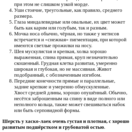
при этом не слишком узкой морде.
Уши стоячие, треугольные, как правило, среднего
размера.
Глаза миндалевидные или овальные, их цвет может
быть как карим или голубым, так и разным.
Мочка носа обычно, чёрная, но также у метисов
встречается и «снежная» пигментация, при которой
имеются светлые прожилки на носу.
Шея мускулистая и крепкая, холка хорошо
выраженная, спина прямая, круп незначительно
скошенный. Грудная клетка развитая, умеренно
широкая и глубокая, но не массивная. Живот
подобранный, с обозначенным изгибом.
Передние конечности прямые и параллельные,
задние крепкие и умеренно обмускуленные.
Хвост средней длины, хорошо опушённый. Обычно,
несётся заброшенным на спину в виде полного или
неполного кольца, также может свешиваться набок
или быть серповидной формы.
Шерсть у хаско-лаек очень густая и плотная, с хорошо
развитым подшёрстком и грубоватой остью
.