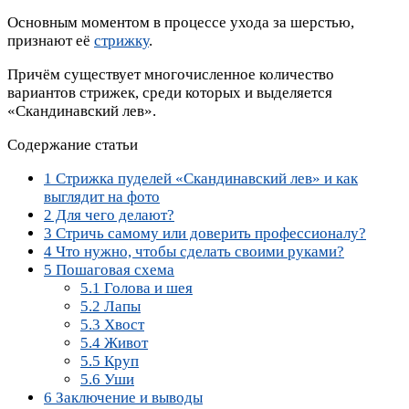
Основным моментом в процессе ухода за шерстью,
признают её
стрижку
.
Причём существует многочисленное количество
вариантов стрижек, среди которых и выделяется
«Скандинавский лев».
Содержание статьи
1
Стрижка пуделей «Скандинавский лев» и как
выглядит на фото
2
Для чего делают?
3
Стричь самому или доверить профессионалу?
4
Что нужно, чтобы сделать своими руками?
5
Пошаговая схема
5.1
Голова и шея
5.2
Лапы
5.3
Хвост
5.4
Живот
5.5
Круп
5.6
Уши
6
Заключение и выводы