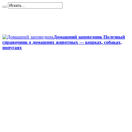
Карта сайта
Контакты
О сайте
Политика конфиденциальности
Домашний заповедник Полезный
справочник о домашних животных — кошках, собаках,
попугаях
Главная
Собаки
Породы собак
Йоркширский терьер
Кане-корсо
Мопсы
Французский бульдог
Бигль
Джек-рассел
Ротвейлер
Чихуахуа
Акита-ину