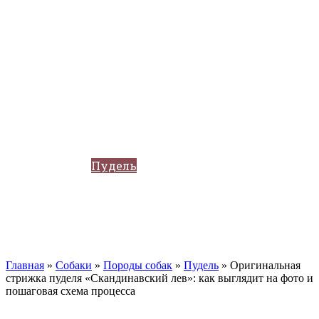
Кавказские овчарки
Немецкая овчарка
Такса
Той-терьер
Доберман
Алабай
Вельш-корги
Лабрадор-ретривер
Маламут
Мастиф
Померанский шпиц
Пудель
Самоед
Сиба-ину
Хаски
Чау-чау
Кошки
Главная
»
Собаки
»
Породы собак
»
Пудель
»
Оригинальная
стрижка пуделя «Скандинавский лев»: как выглядит на фото и
пошаговая схема процесса