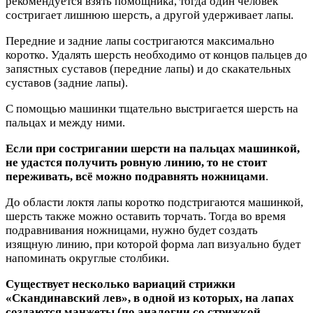
рекомендуется взять помощника, тогда один человек
состригает лишнюю шерсть, а другой удерживает лапы.
Передние и задние лапы состригаются максимально
коротко. Удалять шерсть необходимо от концов пальцев до
запястных суставов (передние лапы) и до скакательных
суставов (задние лапы).
С помощью машинки тщательно выстригается шерсть на
пальцах и между ними.
Если при состригании шерсти на пальцах машинкой,
не удастся получить ровную линию, то не стоит
переживать, всё можно подравнять ножницами
.
До области локтя лапы коротко подстригаются машинкой,
шерсть также можно оставить торчать. Тогда во время
подравнивания ножницами, нужно будет создать
изящную линию, при которой форма лап визуально будет
напоминать округлые столбики.
Существует несколько вариаций стрижки
«Скандинавский лев», в одной из которых, на лапах
создаются манжеты (по аналогии со стрижкой