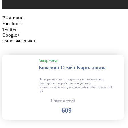
Вконтакте
Facebook
Twitter
Google+
Одноклассники
Автор статьи
Кожевин Семён Кириллович
Эксперт-кинолог. Специалист по воспитанию,
дрессировке, коррекции поведения и
психологическому здоровью собак. Опыт работы 11
лет.
Написано статей
609