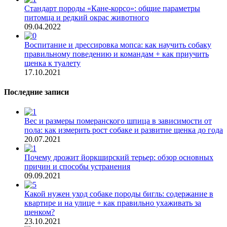
Стандарт породы «Кане-корсо»: общие параметры
питомца и редкий окрас животного
09.04.2022
Воспитание и дрессировка мопса: как научить собаку
правильному поведению и командам + как приучить
щенка к туалету
17.10.2021
Последние записи
Вес и размеры померанского шпица в зависимости от
пола: как измерить рост собаке и развитие щенка до года
20.07.2021
Почему дрожит йоркширский терьер: обзор основных
причин и способы устранения
09.09.2021
Какой нужен уход собаке породы бигль: содержание в
квартире и на улице + как правильно ухаживать за
щенком?
23.10.2021