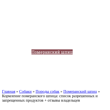
Кавказские овчарки
Немецкая овчарка
Такса
Той-терьер
Доберман
Алабай
Вельш-корги
Лабрадор-ретривер
Маламут
Мастиф
Померанский шпиц
Пудель
Самоед
Сиба-ину
Хаски
Чау-чау
Кошки
Главная
»
Собаки
»
Породы собак
»
Померанский шпиц
»
Кормление померанского шпица: список разрешенных и
запрещенных продуктов + отзывы владельцев