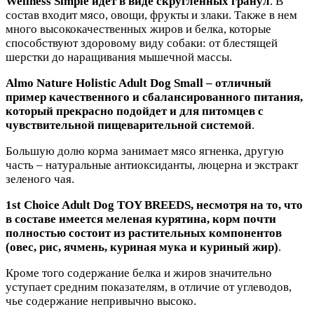
Wellness Simple идет в виде скругленных гранул
. В
состав входит мясо, овощи, фрукты и злаки. Также в нем
много высококачественных жиров и белка, которые
способствуют здоровому виду собаки: от блестящей
шерстки до наращивания мышечной массы.
Almo Nature Holistic Adult Dog Small – отличный
пример качественного и сбалансированного питания,
который прекрасно подойдет и для питомцев с
чувствительной пищеварительной системой
.
Большую долю корма занимает мясо ягненка, другую
часть – натуральные антиоксиданты, люцерна и экстракт
зеленого чая.
1st Choice Adult Dog TOY BREEDS, несмотря на то, что
в составе имеется меленая курятина, корм почти
полностью состоит из растительных компонентов
(овес, рис, ячмень, куриная мука и куриный жир)
.
Кроме того содержание белка и жиров значительно
уступает средним показателям, в отличие от углеводов,
чье содержание непривычно высоко.