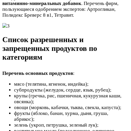
витаминно-минеральных добавок
. Перечень фирм,
пользующиеся одобрением экспертов: Артрогликан,
Полидекс Бреверс 8 в1, Тетравит.
Список разрешенных и
запрещенных продуктов по
категориям
Перечень основных продуктов
:
мясо (телятина, ягненок, индейка);
субпродукты (желудок, сердце, язык, рубец);
крупы (гречка, рис, пшеничная, кукурузная каши,
овсянка);
овощи (морковь, кабачки, тыква, свекла, капуста);
фрукты (яблоко, банан, хурма, дыня, груша,
абрикос);
зелень (укроп, петрушка, зеленый лук);
растительное масло (подсолнечное, оливковое,