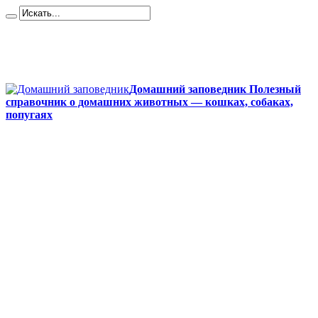
Карта сайта
Контакты
О сайте
Политика конфиденциальности
Домашний заповедник Полезный
справочник о домашних животных — кошках, собаках,
попугаях
Главная
Собаки
Породы собак
Йоркширский терьер
Кане-корсо
Мопсы
Французский бульдог
Бигль
Джек-рассел
Ротвейлер
Чихуахуа
Акита-ину