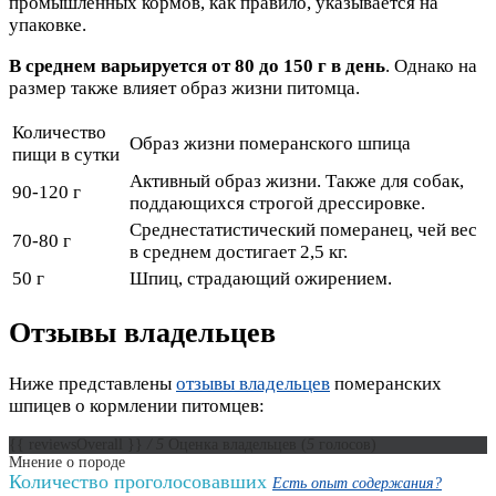
промышленных кормов, как правило, указывается на
упаковке.
В среднем варьируется от 80 до 150 г в день
. Однако на
размер также влияет образ жизни питомца.
Количество
Образ жизни померанского шпица
пищи в сутки
Активный образ жизни. Также для собак,
90-120 г
поддающихся строгой дрессировке.
Среднестатистический померанец, чей вес
70-80 г
в среднем достигает 2,5 кг.
50 г
Шпиц, страдающий ожирением.
Отзывы владельцев
Ниже представлены
отзывы владельцев
померанских
шпицев о кормлении питомцев:
{{ reviewsOverall }}
/ 5
Оценка владельцев
(
5
голосов)
Мнение о породе
Количество проголосовавших
Есть опыт содержания?