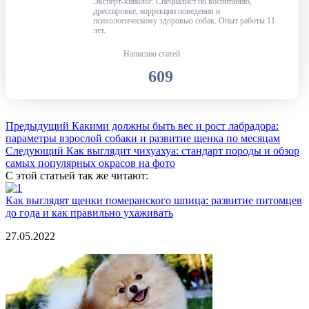
Эксперт-кинолог. Специалист по воспитанию,
дрессировке, коррекции поведения и
психологическому здоровью собак. Опыт работы 11
лет.
Написано статей
609
Предыдущий
Какими должны быть вес и рост лабрадора:
параметры взрослой собаки и развитие щенка по месяцам
Следующий
Как выглядит чихуахуа: стандарт породы и обзор
самых популярных окрасов на фото
С этой статьей так же читают:
Как выглядят щенки померанского шпица: развитие питомцев
до года и как правильно ухаживать
27.05.2022