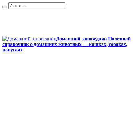
Карта сайта
Контакты
О сайте
Политика конфиденциальности
Домашний заповедник Полезный
справочник о домашних животных — кошках, собаках,
попугаях
Главная
Собаки
Породы собак
Йоркширский терьер
Кане-корсо
Мопсы
Французский бульдог
Бигль
Джек-рассел
Ротвейлер
Чихуахуа
Акита-ину