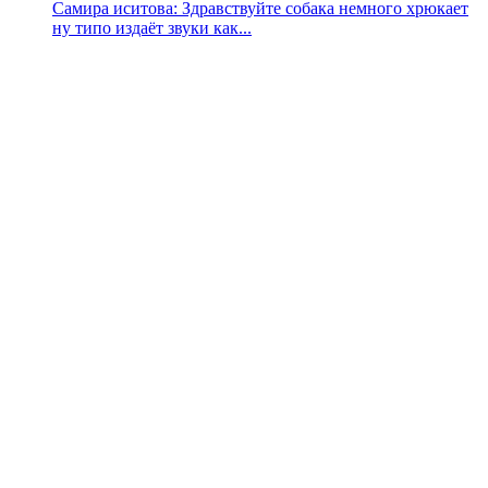
Самира иситова: Здравствуйте собака немного хрюкает
ну типо издаёт звуки как...