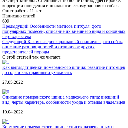
Эксперт-кинолог. Специалист по воспитанию, дрессировке,
коррекции поведения и психологическому здоровью собак.
Опыт работы 11 лет.
Написано статей
609
Предыдущий
Особенности метисов питбуля: фото
популярных помесей, описание их внешнего вида и основных
черт характера
Следующий
Как выглядит карликовый спаниель: фото собак,
описание разновидностей и отличия от других
представителей породы
С этой статьей так же читают:
Как выглядят щенки померанского шпица: развитие питомцев
до года и как правильно ухаживать
27.05.2022
Описание померанского шпица медвежьего типа: внешний
вид, черты характера, особенности ухода и отзывы владельцев
19.04.2022
Кормление померанского шпица: список разрешенных и