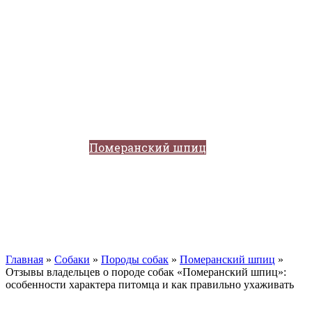
Кавказские овчарки
Немецкая овчарка
Такса
Той-терьер
Доберман
Алабай
Вельш-корги
Лабрадор-ретривер
Маламут
Мастиф
Померанский шпиц
Пудель
Самоед
Сиба-ину
Хаски
Чау-чау
Кошки
Главная
»
Собаки
»
Породы собак
»
Померанский шпиц
»
Отзывы владельцев о породе собак «Померанский шпиц»:
особенности характера питомца и как правильно ухаживать