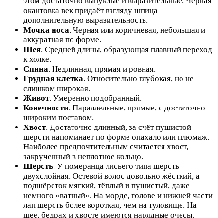
этом достаточно выпуклые и выразительные. Чёрная
окантовка век придаёт взгляду шпица
дополнительную выразительность.
Мочка носа
. Черная или коричневая, небольшая и
аккуратная по форме.
Шея
. Средней длины, образующая плавный переход
к холке.
Спина
. Недлинная, прямая и ровная.
Грудная клетка
. Относительно глубокая, но не
слишком широкая.
Живот
. Умеренно подобранный.
Конечности
. Параллельные, прямые, с достаточно
широким поставом.
Хвост
. Достаточно длинный, за счёт пушистой
шерсти напоминает по форме опахало или плюмаж.
Наиболее предпочтительным считается хвост,
закрученный в неплотное кольцо.
Шерсть
. У померанца лисьего типа шерсть
двухслойная. Остевой волос довольно жёсткий, а
подшёрсток мягкий, тёплый и пушистый, даже
немного «ватный». На морде, голове и нижней части
лап шерсть более короткая, чем на туловище. На
шее, бедрах и хвосте имеются нарядные очесы.