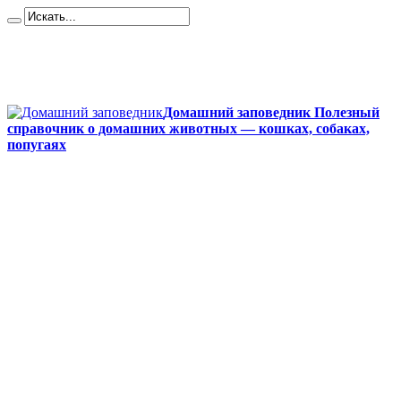
Карта сайта
Контакты
О сайте
Политика конфиденциальности
Домашний заповедник Полезный
справочник о домашних животных — кошках, собаках,
попугаях
Главная
Собаки
Породы собак
Йоркширский терьер
Кане-корсо
Мопсы
Французский бульдог
Бигль
Джек-рассел
Ротвейлер
Чихуахуа
Акита-ину