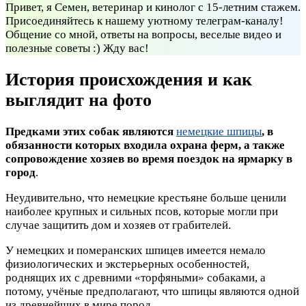
Привет, я Семен, ветеринар и кинолог с 15-летним стажем.
Присоединяйтесь к нашему уютному телеграм-каналу!
Общение со мной, ответы на вопросы, веселые видео и
полезные советы :) Жду вас!
История происхождения и как
выглядит на фото
Предками этих собак являются
немецкие шпицы
, в
обязанности которых входила охрана ферм, а также
сопровождение хозяев во время поездок на ярмарку в
город
.
Неудивительно, что немецкие крестьяне больше ценили
наиболее крупных и сильных псов, которые могли при
случае защитить дом и хозяев от грабителей.
У немецких и померанских шпицев имеется немало
физиологических и экстерьерных особенностей,
роднящих их с древними «торфяными» собаками, а
потому, учёные предполагают, что шпицы являются одной
из древнейших в мире пород.