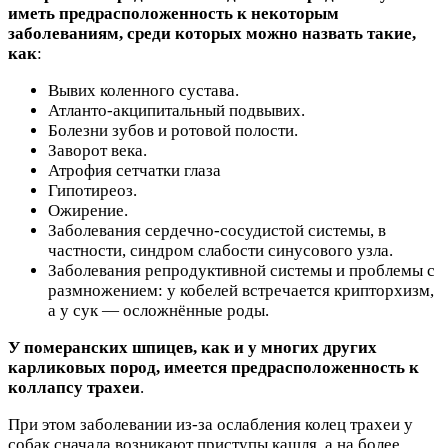
иметь предрасположенность к некоторым
заболеваниям, среди которых можно назвать такие,
как
:
Вывих коленного сустава.
Атланто-акципитальный подвывих.
Болезни зубов и ротовой полости.
Заворот века.
Атрофия сетчатки глаза
Гипотиреоз.
Ожирение.
Заболевания сердечно-сосудистой системы, в
частности, синдром слабости синусового узла.
Заболевания репродуктивной системы и проблемы с
размножением: у кобелей встречается крипторхизм,
а у сук — осложнённые роды.
У померанских шпицев, как и у многих других
карликовых пород, имеется предрасположенность к
коллапсу трахеи
.
При этом заболевании из-за ослабления колец трахеи у
собак сначала возникают приступы кашля, а на более