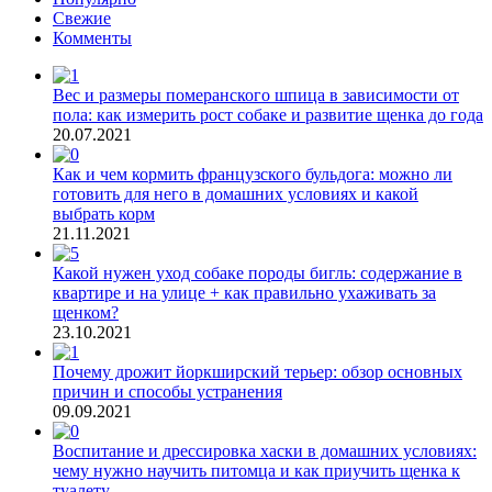
Свежие
Комменты
Вес и размеры померанского шпица в зависимости от
пола: как измерить рост собаке и развитие щенка до года
20.07.2021
Как и чем кормить французского бульдога: можно ли
готовить для него в домашних условиях и какой
выбрать корм
21.11.2021
Какой нужен уход собаке породы бигль: содержание в
квартире и на улице + как правильно ухаживать за
щенком?
23.10.2021
Почему дрожит йоркширский терьер: обзор основных
причин и способы устранения
09.09.2021
Воспитание и дрессировка хаски в домашних условиях:
чему нужно научить питомца и как приучить щенка к
туалету