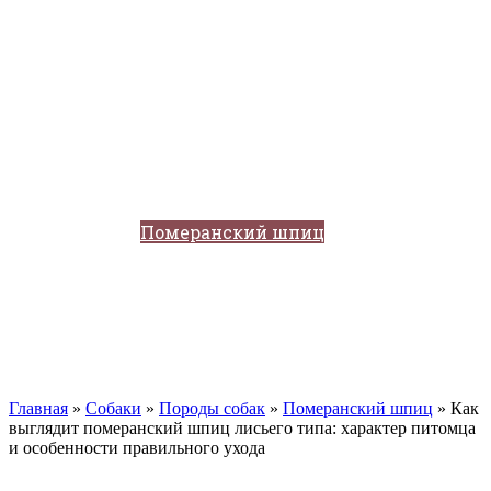
Кавказские овчарки
Немецкая овчарка
Такса
Той-терьер
Доберман
Алабай
Вельш-корги
Лабрадор-ретривер
Маламут
Мастиф
Померанский шпиц
Пудель
Самоед
Сиба-ину
Хаски
Чау-чау
Кошки
Главная
»
Собаки
»
Породы собак
»
Померанский шпиц
»
Как
выглядит померанский шпиц лисьего типа: характер питомца
и особенности правильного ухода