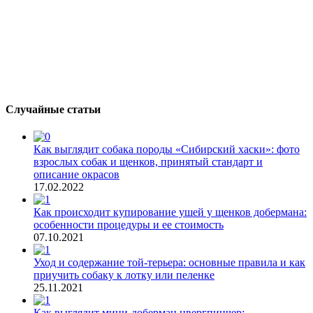
Случайные статьи
Как выглядит собака породы «Сибирский хаски»: фото
взрослых собак и щенков, принятый стандарт и
описание окрасов
17.02.2022
Как происходит купирование ушей у щенков добермана:
особенности процедуры и ее стоимость
07.10.2021
Уход и содержание той-терьера: основные правила и как
приучить собаку к лотку или пеленке
25.11.2021
Как выглядит мини-доберман цвергпинчер: