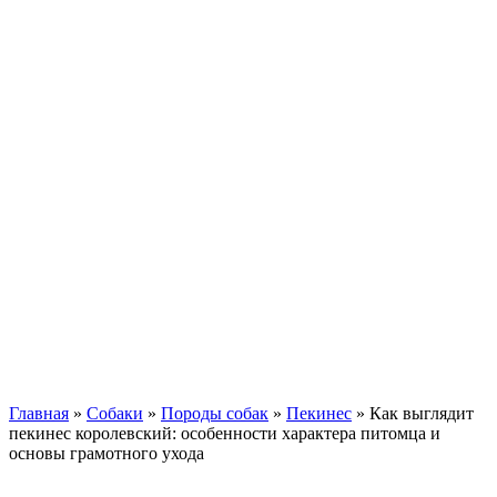
Кавказские овчарки
Немецкая овчарка
Такса
Той-терьер
Доберман
Алабай
Вельш-корги
Лабрадор-ретривер
Маламут
Мастиф
Померанский шпиц
Пудель
Самоед
Сиба-ину
Хаски
Чау-чау
Кошки
Главная
»
Собаки
»
Породы собак
»
Пекинес
»
Как выглядит
пекинес королевский: особенности характера питомца и
основы грамотного ухода