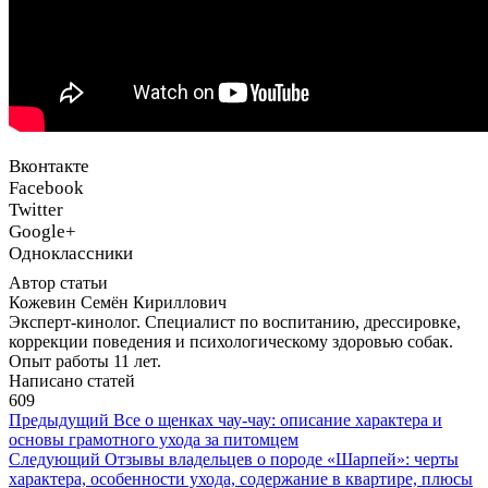
Вконтакте
Facebook
Twitter
Google+
Одноклассники
Автор статьи
Кожевин Семён Кириллович
Эксперт-кинолог. Специалист по воспитанию, дрессировке,
коррекции поведения и психологическому здоровью собак.
Опыт работы 11 лет.
Написано статей
609
Предыдущий
Все о щенках чау-чау: описание характера и
основы грамотного ухода за питомцем
Следующий
Отзывы владельцев о породе «Шарпей»: черты
характера, особенности ухода, содержание в квартире, плюсы