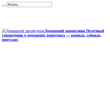
Карта сайта
Контакты
О сайте
Политика конфиденциальности
Домашний заповедник Полезный
справочник о домашних животных — кошках, собаках,
попугаях
Главная
Собаки
Породы собак
Йоркширский терьер
Кане-корсо
Мопсы
Французский бульдог
Бигль
Джек-рассел
Ротвейлер
Чихуахуа
Акита-ину