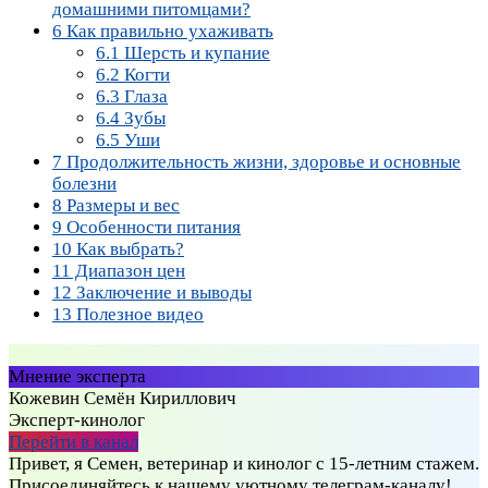
домашними питомцами?
6
Как правильно ухаживать
6.1
Шерсть и купание
6.2
Когти
6.3
Глаза
6.4
Зубы
6.5
Уши
7
Продолжительность жизни, здоровье и основные
болезни
8
Размеры и вес
9
Особенности питания
10
Как выбрать?
11
Диапазон цен
12
Заключение и выводы
13
Полезное видео
Мнение эксперта
Кожевин Семён Кириллович
Эксперт-кинолог
Перейти в канал
Привет, я Семен, ветеринар и кинолог с 15-летним стажем.
Присоединяйтесь к нашему уютному телеграм-каналу!