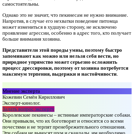
самостоятельны.
Однако это не значит, что пекинесам не нужно внимание.
Напротив, в случае его нехватки поведение питомца
может измениться в худшую сторону, не исключено
проявление агрессии, особенно в адрес того, кто получает
больше внимания хозяина.
Представители этой породы умны, поэтому быстро
запоминают как можно или нельзя себя вести, но
природное упрямство может серьезно осложнить
процесс дрессировки, поэтому от хозяина потребуется
максимум терпения, выдержки и настойчивости
.
Мнение эксперта
Кожевин Семён Кириллович
Эксперт-кинолог.
Задать вопрос эксперту
Королевские пекинесы – истинные императорские собаки.
Они привыкли, что их боготворят и относятся со всеми
почестями и не терпят пренебрежительного отношения.
Эти собаки не выносят шум и скандалы, им необходимо