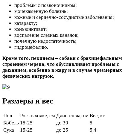
проблемы с позвоночником;
мочекаменную болезнь;
кожные и сердечно-сосудистые заболевания;
катаракту;
конъюнктивит;
воспаление слезных каналов;
почечную недостаточность;
гидроцефалию.
Кроме того, пекинесы – собаки с брахицефальным
строением черепа, что обуславливает проблемы с
дыханием, особенно в жару и в случае чрезмерных
физических нагрузок
.
Размеры и вес
Пол
Рост в холке, см
Длина тела, см
Вес, кг
Кобель
15-25
до 30
5
Сука
15-25
до 25
5,4