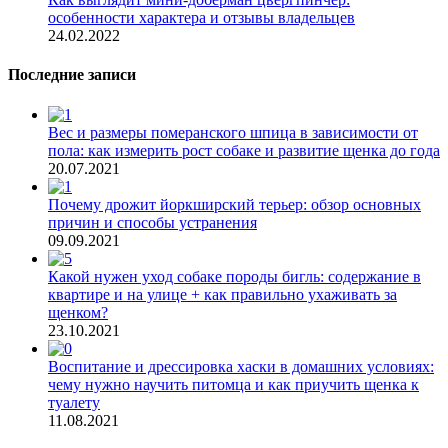
особенности характера и отзывы владельцев
24.02.2022
Последние записи
Вес и размеры померанского шпица в зависимости от
пола: как измерить рост собаке и развитие щенка до года
20.07.2021
Почему дрожит йоркширский терьер: обзор основных
причин и способы устранения
09.09.2021
Какой нужен уход собаке породы бигль: содержание в
квартире и на улице + как правильно ухаживать за
щенком?
23.10.2021
Воспитание и дрессировка хаски в домашних условиях:
чему нужно научить питомца и как приучить щенка к
туалету
11.08.2021