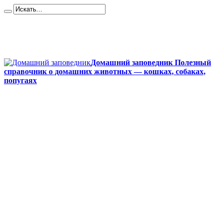
Карта сайта
Контакты
О сайте
Политика конфиденциальности
Домашний заповедник Полезный
справочник о домашних животных — кошках, собаках,
попугаях
Главная
Собаки
Породы собак
Йоркширский терьер
Кане-корсо
Мопсы
Французский бульдог
Бигль
Джек-рассел
Ротвейлер
Чихуахуа
Акита-ину