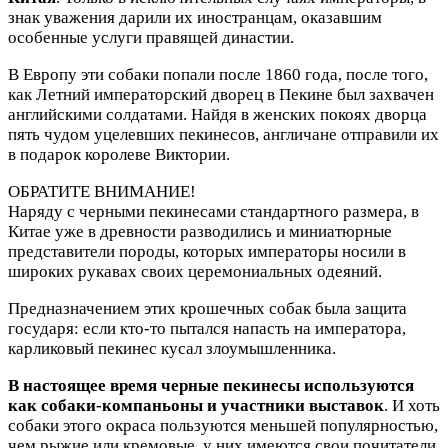
знак уважения дарили их иностранцам, оказавшим
особенные услуги правящей династии.
В Европу эти собаки попали после 1860 года, после того,
как Летний императорский дворец в Пекине был захвачен
английскими солдатами. Найдя в женских покоях дворца
пять чудом уцелевших пекинесов, англичане отправили их
в подарок королеве Виктории.
ОБРАТИТЕ ВНИМАНИЕ!
Наряду с черными пекинесами стандартного размера, в
Китае уже в древности разводились и миниатюрные
представители породы, которых императоры носили в
широких рукавах своих церемониальных одеяний.
Предназначением этих крошечных собак была защита
государя: если кто-то пытался напасть на императора,
карликовый пекинес кусал злоумышленника.
В настоящее время черные пекинесы используются
как собаки-компаньоны и участники выставок
. И хоть
собаки этого окраса пользуются меньшей популярностью,
чем рыжие или кремовые, у них имеются свои почитатели.