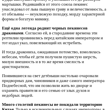
мартышки. Родившийся от этого союза пекинес
унаследовал от льва пышную гриву и величественность, а
от обезьяны — неуклюжую походку, морду характерной
формы и богатую мимику.
Ещё одна легенда роднит черных пекинесов
драконами
. Согласно ей, в стародавние времена эти
рептилии провинились перед китайским императором и
тот издал указ, повелевающий их истребить.
И тогда дракониха, ожидавшая потомство, взмолилась
небесам, чтобы её дети получили пушистую шерсть,
милую внешность и в то же время смелость и
аристократизм.
Появившиеся на свет детёныши настолько очаровали
придворных дам, чиновников и даже самого императора
Поднебесной, что им позволили жить во дворце и
охранять правителя и его семью от злых духов и
недобрых людей.
Много столетий пекинесы не покидали территорию
Китая
. Только в исключительных случаях императоры, в