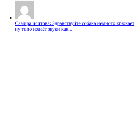
Самира иситова: Здравствуйте собака немного хрюкает
ну типо издаёт звуки как...