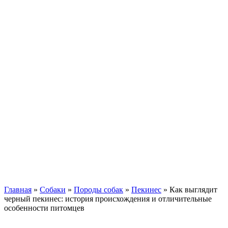
Кавказские овчарки
Немецкая овчарка
Такса
Той-терьер
Доберман
Алабай
Вельш-корги
Лабрадор-ретривер
Маламут
Мастиф
Померанский шпиц
Пудель
Самоед
Сиба-ину
Хаски
Чау-чау
Кошки
Главная
»
Собаки
»
Породы собак
»
Пекинес
»
Как выглядит
черный пекинес: история происхождения и отличительные
особенности питомцев