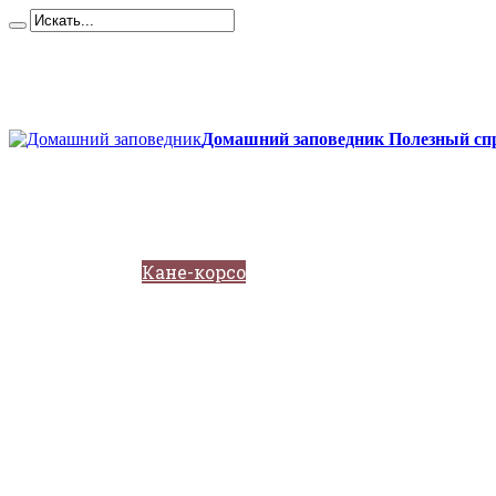
Карта сайта
Контакты
О сайте
Политика конфиденциальности
Домашний заповедник Полезный спр
Главная
Собаки
Породы собак
Йоркширский терьер
Кане-корсо
Мопсы
Французский бульдог
Бигль
Джек-рассел
Ротвейлер
Чихуахуа
Акита-ину
Кавказские овчарки
Немецкая овчарка