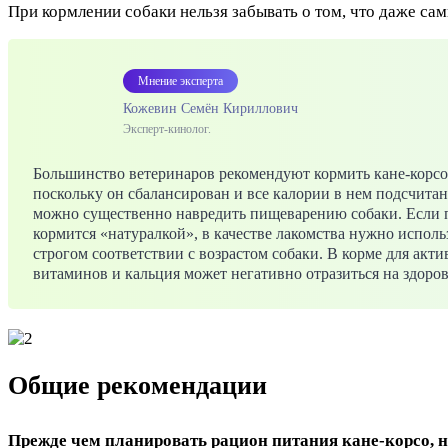
При кормлении собаки нельзя забывать о том, что даже са
Мнение эксперта
Кожевин Семён Кириллович
Эксперт-кинолог.
Большинство ветеринаров рекомендуют кормить кане-корс
поскольку он сбалансирован и все калории в нем подсчит
можно существенно навредить пищеварению собаки. Если пи
кормится «натуралкой», в качестве лакомства нужно испо
строгом соответствии с возрастом собаки. В корме для акт
витаминов и кальция может негативно отразиться на здоров
Общие рекомендации
Прежде чем планировать рацион питания кане-корсо, 