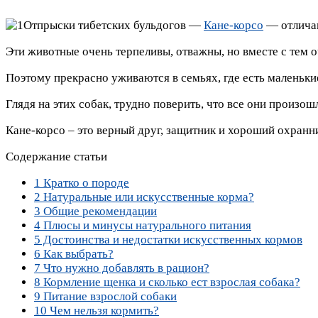
Отпрыски тибетских бульдогов —
Кане-корсо
— отличаю
Эти животные очень терпеливы, отважны, но вместе с тем о
Поэтому прекрасно уживаются в семьях, где есть маленьки
Глядя на этих собак, трудно поверить, что все они произо
Кане-корсо – это верный друг, защитник и хороший охранн
Содержание статьи
1
Кратко о породе
2
Натуральные или искусственные корма?
3
Общие рекомендации
4
Плюсы и минусы натурального питания
5
Достоинства и недостатки искусственных кормов
6
Как выбрать?
7
Что нужно добавлять в рацион?
8
Кормление щенка и сколько ест взрослая собака?
9
Питание взрослой собаки
10
Чем нельзя кормить?