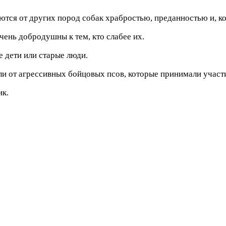
тся от других пород собак храбростью, преданностью и, к
чень добродушны к тем, кто слабее их.
е дети или старые люди.
шли от агрессивных бойцовых псов, которые принимали участи
ик.