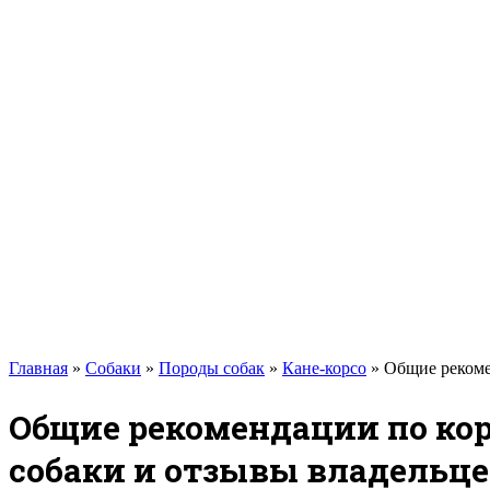
Такса
Той-терьер
Доберман
Алабай
Вельш-корги
Лабрадор-ретривер
Маламут
Мастиф
Померанский шпиц
Пудель
Самоед
Сиба-ину
Хаски
Чау-чау
Кошки
Главная
»
Собаки
»
Породы собак
»
Кане-корсо
»
Общие рекоме
Общие рекомендации по ко
собаки и отзывы владельц