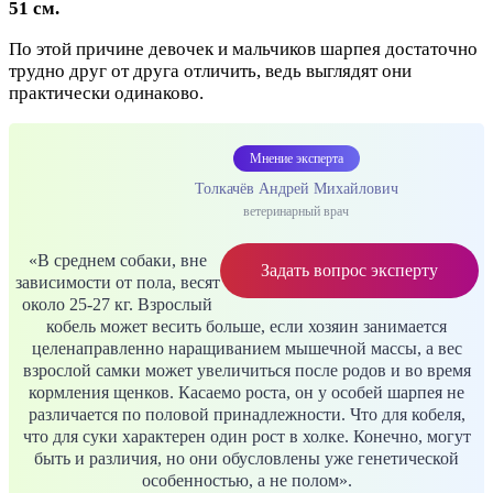
51 см.
По этой причине девочек и мальчиков шарпея достаточно
трудно друг от друга отличить, ведь выглядят они
практически одинаково.
Мнение эксперта
Толкачёв Андрей Михайлович
ветеринарный врач
«В среднем собаки, вне
Задать вопрос эксперту
зависимости от пола, весят
около 25-27 кг. Взрослый
кобель может весить больше, если хозяин занимается
целенаправленно наращиванием мышечной массы, а вес
взрослой самки может увеличиться после родов и во время
кормления щенков. Касаемо роста, он у особей шарпея не
различается по половой принадлежности. Что для кобеля,
что для суки характерен один рост в холке. Конечно, могут
быть и различия, но они обусловлены уже генетической
особенностью, а не полом».