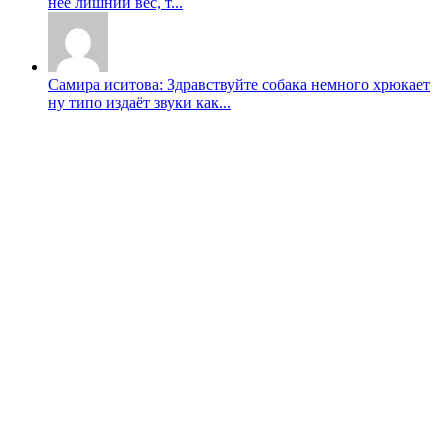
неë лишний вес, т...
Самира иситова: Здравствуйте собака немного хрюкает
ну типо издаёт звуки как...