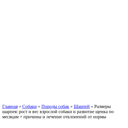
Кавказские овчарки
Немецкая овчарка
Такса
Той-терьер
Доберман
Алабай
Вельш-корги
Лабрадор-ретривер
Маламут
Мастиф
Померанский шпиц
Пудель
Самоед
Сиба-ину
Хаски
Чау-чау
Кошки
Главная
»
Собаки
»
Породы собак
»
Шарпей
»
Размеры
шарпея: рост и вес взрослой собаки и развитие щенка по
месяцам + причины и лечение отклонений от нормы