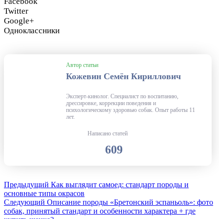
Facebook
Twitter
Google+
Одноклассники
Автор статьи
Кожевин Семён Кириллович
Эксперт-кинолог. Специалист по воспитанию,
дрессировке, коррекции поведения и
психологическому здоровью собак. Опыт работы 11
лет.
Написано статей
609
Предыдущий
Как выглядит самоед: стандарт породы и
основные типы окрасов
Следующий
Описание породы «Бретонский эспаньоль»: фото
собак, принятый стандарт и особенности характера + где