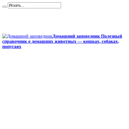
Карта сайта
Контакты
О сайте
Политика конфиденциальности
Домашний заповедник Полезный
справочник о домашних животных — кошках, собаках,
попугаях
Главная
Собаки
Породы собак
Йоркширский терьер
Кане-корсо
Мопсы
Французский бульдог
Бигль
Джек-рассел
Ротвейлер
Чихуахуа
Акита-ину