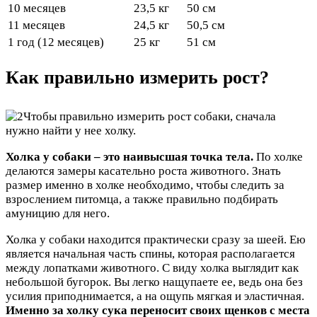
10 месяцев
23,5 кг
50 см
11 месяцев
24,5 кг
50,5 см
1 год (12 месяцев)
25 кг
51 см
Как правильно измерить рост?
Чтобы правильно измерить рост собаки, сначала
нужно найти у нее холку.
Холка у собаки – это наивысшая точка тела.
По холке
делаются замеры касательно роста животного. Знать
размер именно в холке необходимо, чтобы следить за
взрослением питомца, а также правильно подбирать
амуницию для него.
Холка у собаки находится практически сразу за шеей. Ею
является начальная часть спины, которая располагается
между лопатками животного. С виду холка выглядит как
небольшой бугорок. Вы легко нащупаете ее, ведь она без
усилия приподнимается, а на ощупь мягкая и эластичная.
Именно за холку сука переносит своих щенков с места