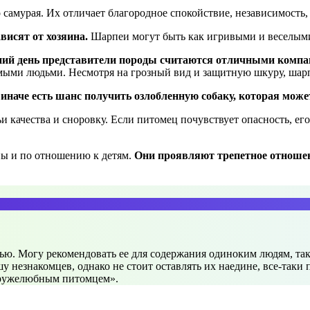
амурая. Их отличает благородное спокойствие, независимость, и
исят от хозяина.
Шарпеи могут быть как игривыми и веселыми
шний день представители породы считаются отличными комп
омыми людьми. Несмотря на грозный вид и защитную шкуру, ша
 иначе есть шанс получить озлобленную собаку, которая може
ьи качества и сноровку. Если питомец почувствует опасность, 
ны и по отношению к детям.
Они проявляют трепетное отношен
ью. Могу рекомендовать ее для содержания одиноким людям, та
у незнакомцев, однако не стоит оставлять их наедине, все-таки
дружелюбным питомцем».