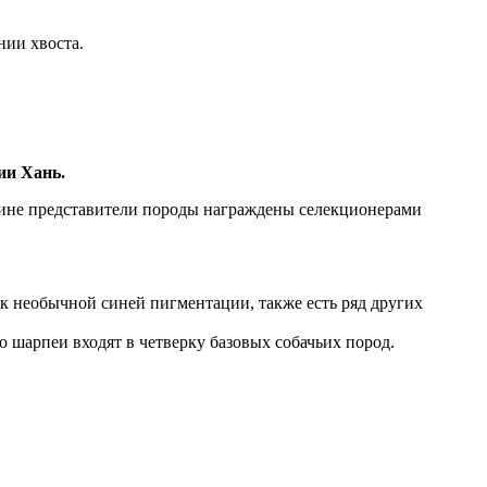
нии хвоста.
ии Хань.
ичине представители породы награждены селекционерами
зык необычной синей пигментации, также есть ряд других
 шарпеи входят в четверку базовых собачьих пород.