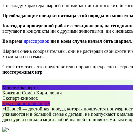
По складу характера шарпей напоминает истинного китайского с
Преобладающие повадки питомца этой породы во многом зав
Благодаря проведенной работе селекционеров, на сегодня
вступают в конфликты ни с другими животными, ни с незнак
Во время
дрессировок
ни в коем случае нельзя бить шарпея,
Шарпеи очень сообразительны, они не растеряли свои охотнич
хозяина и его семьи.
Стоит отметить, что представители породы прекрасно настрое
неосторожных игр.
Мнение эксперта
Кожевин Семён Кириллович
Эксперт-кинолог.
Задать вопрос эксперту
«Шарпей — достойная порода, которая пользуется популярност
уживаются и в большой семье с детьми, не подпускают к малыш
дрессуре и социализации любой шарпей становятся милым и 