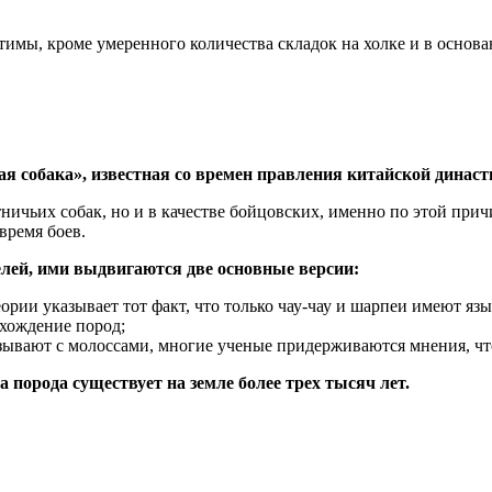
тимы, кроме умеренного количества складок на холке и в основа
я собака», известная со времен правления китайской династ
тничьих собак, но и в качестве бойцовских, именно по этой пр
время боев.
лей, ими выдвигаются две основные версии:
еории указывает тот факт, что только чау-чау и шарпеи имеют я
хождение пород;
ывают с молоссами, многие ученые придерживаются мнения, что
 порода существует на земле более трех тысяч лет.