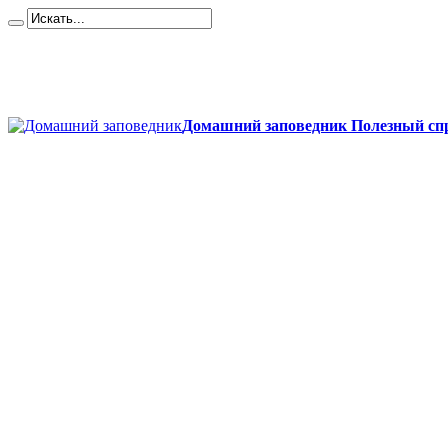
Карта сайта
Контакты
О сайте
Политика конфиденциальности
Домашний заповедник Полезный спр
Главная
Собаки
Породы собак
Йоркширский терьер
Кане-корсо
Мопсы
Французский бульдог
Бигль
Джек-рассел
Ротвейлер
Чихуахуа
Акита-ину
Кавказские овчарки
Немецкая овчарка