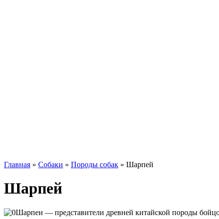
Такса
Той-терьер
Доберман
Алабай
Вельш-корги
Лабрадор-ретривер
Маламут
Мастиф
Померанский шпиц
Пудель
Самоед
Сиба-ину
Хаски
Чау-чау
Кошки
Главная
»
Собаки
»
Породы собак
»
Шарпей
Шарпей
Шарпеи — представители древней китайской породы бойцо