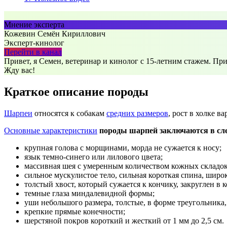
Мнение эксперта
Кожевин Семён Кириллович
Эксперт-кинолог
Перейти в канал
Привет, я Семен, ветеринар и кинолог с 15-летним стажем. Пр
Жду вас!
Краткое описание породы
Шарпеи
относятся к собакам
средних размеров
, рост в холке ва
Основные характеристики
породы шарпей заключаются в сл
крупная голова с морщинами, морда не сужается к носу;
язык темно-синего или лилового цвета;
массивная шея с умеренным количеством кожных складок
сильное мускулистое тело, сильная короткая спина, широ
толстый хвост, который сужается к кончику, закруглен в
темные глаза миндалевидной формы;
уши небольшого размера, толстые, в форме треугольника,
крепкие прямые конечности;
шерстяной покров короткий и жесткий от 1 мм до 2,5 см.