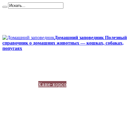
Карта сайта
Контакты
О сайте
Политика конфиденциальности
Домашний заповедник Полезный
справочник о домашних животных — кошках, собаках,
попугаях
Главная
Собаки
Породы собак
Йоркширский терьер
Кане-корсо
Мопсы
Французский бульдог
Бигль
Джек-рассел
Ротвейлер
Чихуахуа
Акита-ину