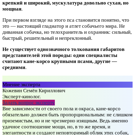
крепкий и широкий, мускулатура довольно сухая, но
мощная
.
При первом взгляде на этого пса становится понятно, что
это — настоящий гладиатор и атлет собачьего мира. Не
диванная собачка, но телохранитель и охранник: сильный,
быстрый, решительный и непреклонный.
Не существует однозначного толкования габаритов
представителей этой породы: одни специалисты
считают кане-корсо крупными псами, другие —
средними
.
Мнение эксперта
Кожевин Семён Кириллович
Эксперт-кинолог.
Задать вопрос эксперту
Вне зависимости от своего пола и окраса, кане-корсо
обязательно должен быть пропорциональным: не слишком
приземистым, но и не чрезмерно изящным. Ведь именно
удачное соотношение мощи, но, в то же время, и
элегантности и создают неповторимый облик этих собак,