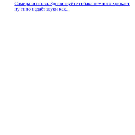
Самира иситова: Здравствуйте собака немного хрюкает
ну типо издаёт звуки как...