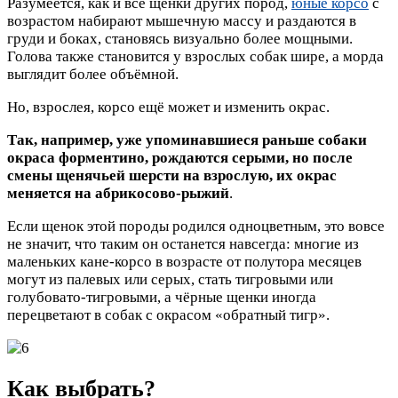
Разумеется, как и все щенки других пород,
юные корсо
с
возрастом набирают мышечную массу и раздаются в
груди и боках, становясь визуально более мощными.
Голова также становится у взрослых собак шире, а морда
выглядит более объёмной.
Но, взрослея, корсо ещё может и изменить окрас.
Так, например, уже упоминавшиеся раньше собаки
окраса форментино, рождаются серыми, но после
смены щенячьей шерсти на взрослую, их окрас
меняется на абрикосово-рыжий
.
Если щенок этой породы родился одноцветным, это вовсе
не значит, что таким он останется навсегда: многие из
маленьких кане-корсо в возрасте от полутора месяцев
могут из палевых или серых, стать тигровыми или
голубовато-тигровыми, а чёрные щенки иногда
перецветают в собак с окрасом «обратный тигр».
Как выбрать?