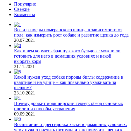
Популярно
Свежие
Комменты
Вес и размеры померанского шпица в зависимости от
пола: как измерить рост собаке и развитие щенка до года
20.07.2021
Как и чем кормить французского бульдога: можно ли
готовить для него в домашних условиях и какой
выбрать корм
21.11.2021
Какой нужен уход собаке породы бигль: содержание в
квартире и на улице + как правильно ухаживать за
щенком?
23.10.2021
Почему дрожит йоркширский терьер: обзор основных
причин и способы устранения
09.09.2021
Воспитание и дрессировка хаски в домашних условиях:
чему нужно научить питомца и как приучить щенка к