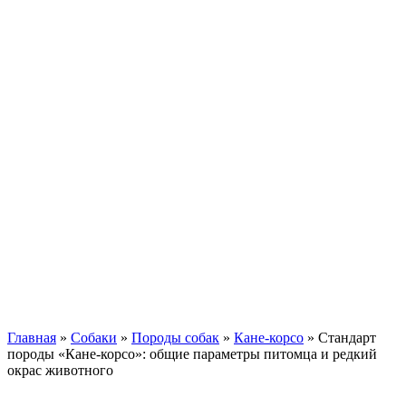
Кавказские овчарки
Немецкая овчарка
Такса
Той-терьер
Доберман
Алабай
Вельш-корги
Лабрадор-ретривер
Маламут
Мастиф
Померанский шпиц
Пудель
Самоед
Сиба-ину
Хаски
Чау-чау
Кошки
Главная
»
Собаки
»
Породы собак
»
Кане-корсо
»
Стандарт
породы «Кане-корсо»: общие параметры питомца и редкий
окрас животного