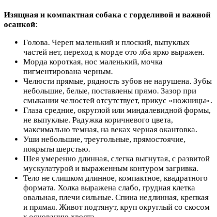
Изящная и компактная собака с горделивой и важной
осанкой
:
Голова. Череп маленький и плоский, выпуклых
частей нет, переход к морде ото лба ярко выражен.
Морда короткая, нос маленький, мочка
пигментирована черным.
Челюсти прямые, рядность зубов не нарушена. Зубы
небольшие, белые, поставлены прямо. Зазор при
смыкании челюстей отсутствует, прикус «ножницы».
Глаза средние, округлой или миндалевидной формы,
не выпуклые. Радужка коричневого цвета,
максимально темная, на веках черная окантовка.
Уши небольшие, треугольные, прямостоячие,
покрыты шерстью.
Шея умеренно длинная, слегка выгнутая, с развитой
мускулатурой и выраженным контуром загривка.
Тело не слишком длинное, компактное, квадратного
формата. Холка выражена слабо, грудная клетка
овальная, плечи сильные. Спина недлинная, крепкая
и прямая. Живот подтянут, круп округлый со скосом
к основанию хвоста.