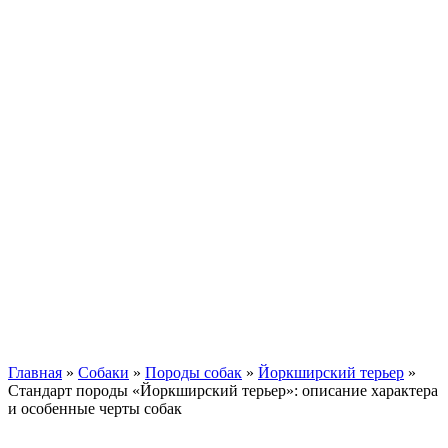
Кавказские овчарки
Немецкая овчарка
Такса
Той-терьер
Доберман
Алабай
Вельш-корги
Лабрадор-ретривер
Маламут
Мастиф
Померанский шпиц
Пудель
Самоед
Сиба-ину
Хаски
Чау-чау
Кошки
Главная
»
Собаки
»
Породы собак
»
Йоркширский терьер
»
Стандарт породы «Йоркширский терьер»: описание характера
и особенные черты собак