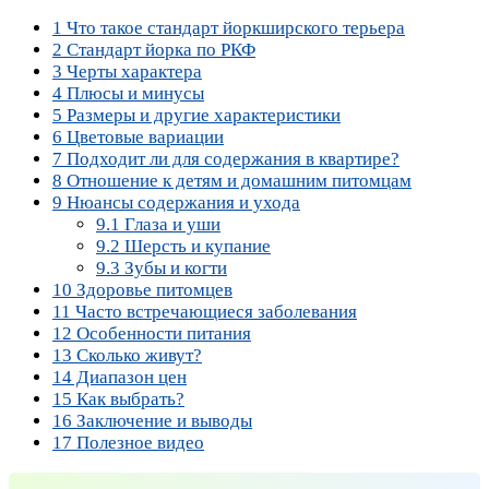
1
Что такое стандарт йоркширского терьера
2
Стандарт йорка по РКФ
3
Черты характера
4
Плюсы и минусы
5
Размеры и другие характеристики
6
Цветовые вариации
7
Подходит ли для содержания в квартире?
8
Отношение к детям и домашним питомцам
9
Нюансы содержания и ухода
9.1
Глаза и уши
9.2
Шерсть и купание
9.3
Зубы и когти
10
Здоровье питомцев
11
Часто встречающиеся заболевания
12
Особенности питания
13
Сколько живут?
14
Диапазон цен
15
Как выбрать?
16
Заключение и выводы
17
Полезное видео