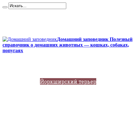
Карта сайта
Контакты
О сайте
Политика конфиденциальности
Домашний заповедник Полезный
справочник о домашних животных — кошках, собаках,
попугаях
Главная
Собаки
Породы собак
Йоркширский терьер
Кане-корсо
Мопсы
Французский бульдог
Бигль
Джек-рассел
Ротвейлер
Чихуахуа
Акита-ину