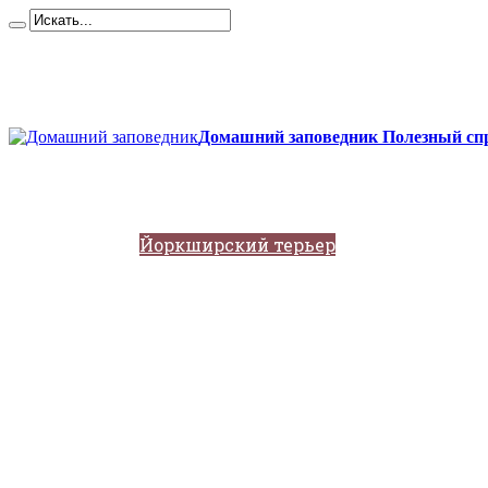
Карта сайта
Контакты
О сайте
Политика конфиденциальности
Домашний заповедник Полезный спр
Главная
Собаки
Породы собак
Йоркширский терьер
Кане-корсо
Мопсы
Французский бульдог
Бигль
Джек-рассел
Ротвейлер
Чихуахуа
Акита-ину
Кавказские овчарки
Немецкая овчарка