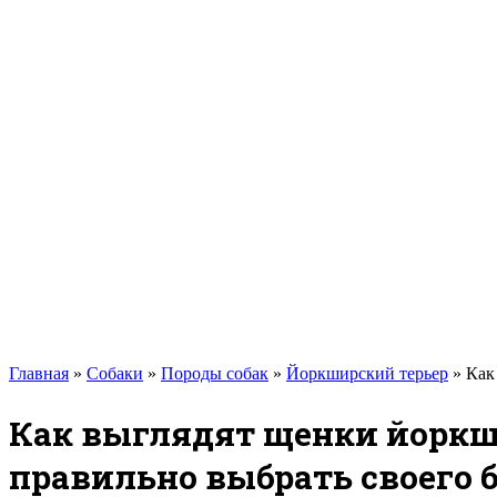
Такса
Той-терьер
Доберман
Алабай
Вельш-корги
Лабрадор-ретривер
Маламут
Мастиф
Померанский шпиц
Пудель
Самоед
Сиба-ину
Хаски
Чау-чау
Кошки
Главная
»
Собаки
»
Породы собак
»
Йоркширский терьер
»
Как
Как выглядят щенки йоркши
правильно выбрать своего