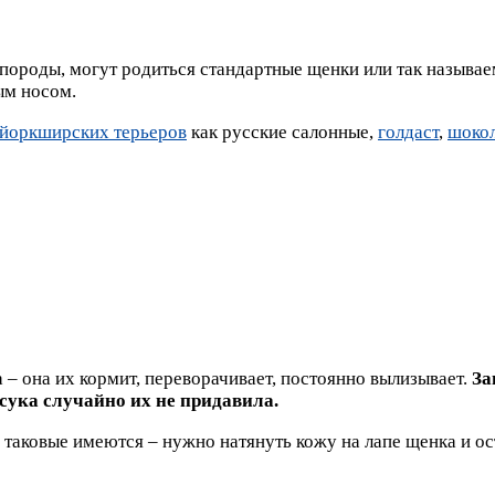
 породы, могут родиться стандартные щенки или так называ
ым носом.
 йоркширских терьеров
как русские салонные,
голдаст
,
шоко
 – она их кормит, переворачивает, постоянно вылизывает.
За
сука случайно их не придавила.
и таковые имеются – нужно натянуть кожу на лапе щенка и