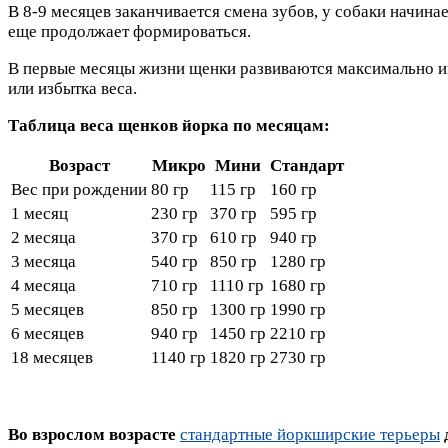
В 8-9 месяцев заканчивается смена зубов, у собаки начина
еще продолжает формироваться.
В первые месяцы жизни щенки развиваются максимально ин
или избытка веса.
Таблица веса щенков йорка по месяцам:
Возраст
Микро
Мини
Стандарт
Вес при рождении
80 гр
115 гр
160 гр
1 месяц
230 гр
370 гр
595 гр
2 месяца
370 гр
610 гр
940 гр
3 месяца
540 гр
850 гр
1280 гр
4 месяца
710 гр
1110 гр
1680 гр
5 месяцев
850 гр
1300 гр
1990 гр
6 месяцев
940 гр
1450 гр
2210 гр
18 месяцев
1140 гр
1820 гр
2730 гр
Во взрослом возрасте
стандартные йоркширские терьеры