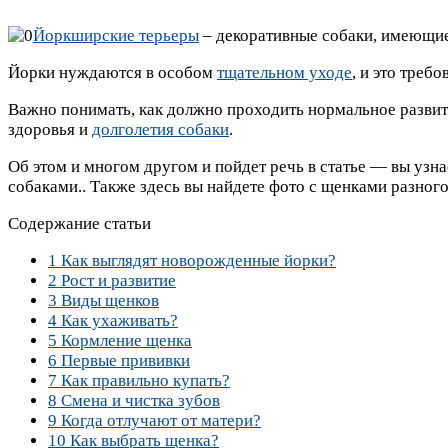
Йоркширские терьеры
– декоративные собаки, имеющие 
Йорки нуждаются в особом
тщательном уходе
, и это треб
Важно понимать, как должно проходить нормальное разви
здоровья и
долголетия собаки
.
Об этом и многом другом и пойдет речь в статье — вы узна
собаками.. Также здесь вы найдете фото с щенками разного
Содержание статьи
1
Как выглядят новорожденные йорки?
2
Рост и развитие
3
Виды щенков
4
Как ухаживать?
5
Кормление щенка
6
Первые прививки
7
Как правильно купать?
8
Смена и чистка зубов
9
Когда отлучают от матери?
10
Как выбрать щенка?