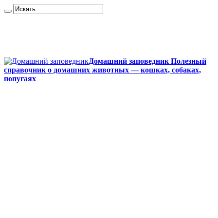
Карта сайта
Контакты
О сайте
Политика конфиденциальности
Домашний заповедник Полезный
справочник о домашних животных — кошках, собаках,
попугаях
Главная
Собаки
Породы собак
Йоркширский терьер
Кане-корсо
Мопсы
Французский бульдог
Бигль
Джек-рассел
Ротвейлер
Чихуахуа
Акита-ину