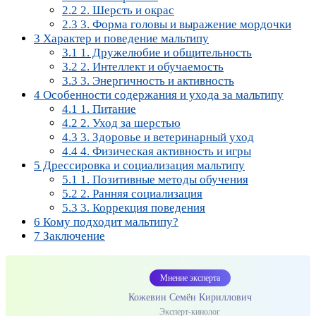
2.2
2. Шерсть и окрас
2.3
3. Форма головы и выражение мордочки
3
Характер и поведение мальтипу
3.1
1. Дружелюбие и общительность
3.2
2. Интеллект и обучаемость
3.3
3. Энергичность и активность
4
Особенности содержания и ухода за мальтипу
4.1
1. Питание
4.2
2. Уход за шерстью
4.3
3. Здоровье и ветеринарный уход
4.4
4. Физическая активность и игры
5
Дрессировка и социализация мальтипу
5.1
1. Позитивные методы обучения
5.2
2. Ранняя социализация
5.3
3. Коррекция поведения
6
Кому подходит мальтипу?
7
Заключение
Мнение эксперта
Кожевин Семён Кириллович
Эксперт-кинолог