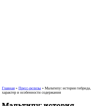
Кавказские овчарки
Немецкая овчарка
Такса
Той-терьер
Доберман
Алабай
Вельш-корги
Лабрадор-ретривер
Маламут
Мастиф
Померанский шпиц
Пудель
Самоед
Сиба-ину
Хаски
Чау-чау
Кошки
Главная
»
Пресс-релизы
»
Мальтипу: история гибрида,
характер и особенности содержания
Мальтипу: история