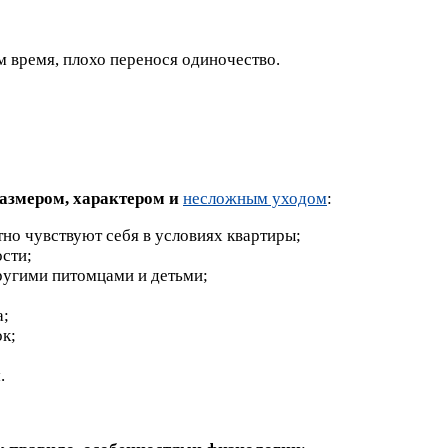
м время, плохо перенося одиночество.
размером, характером и
несложным уходом
:
о чувствуют себя в условиях квартиры;
сти;
ругими питомцами и детьми;
а;
ок;
.