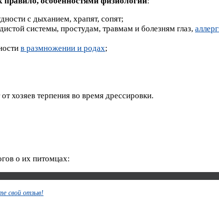
ак правило, особенностями физиологии
:
дности с дыханием, храпят, сопят;
стой системы, простудам, травмам и болезням глаз,
аллер
жности
в размножении и родах
;
от хозяев терпения во время дрессировки.
гов о их питомцах:
е свой отзыв!