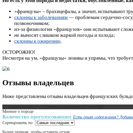
Но есть у этой породы и недостатки, обусловленные, к
«французы» – брахицефалы, а значит, испытывают тру
склонны к заболеваниям
— проблемам сердечно-сосуди
позвоночником;
из-за физиологии «французов» они испытывают сло
не выносят слишком жаркой погоды и холода;
склонны к ожирению
.
ОСТОРОЖНО!
Несмотря на ум, «французы» ленивы и упрямы, что требует 
Отзывы владельцев
Ниже представлены отзывы владельцев французских бульдо
{{ reviewsOverall }}
/ 5
Оценка владельцев
(
27
голосов)
Мнение о породе
Количество проголосовавших
Есть опыт содержания? Добавьт
Сортировать по:
Будьте первым, чтобы оставить отзыв.