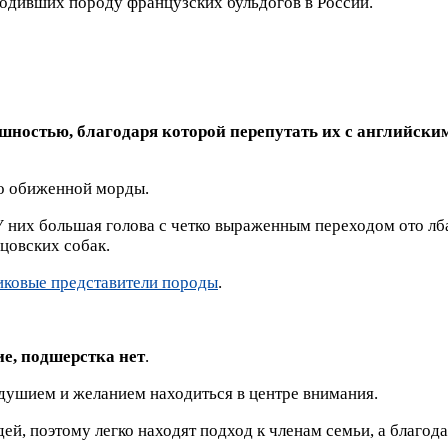
родивших породу французских бульдогов в России.
шностью, благодаря которой перепутать их с английск
то обиженной морды.
них большая голова с четко выраженным переходом ото лба 
йцовских собак.
иковые представители породы
.
е, подшерстка нет
.
душием и желанием находиться в центре внимания.
й, поэтому легко находят подход к членам семьи, а благод