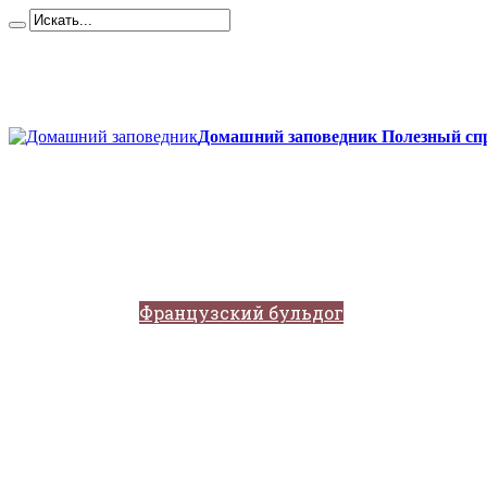
Карта сайта
Контакты
О сайте
Политика конфиденциальности
Домашний заповедник Полезный спр
Главная
Собаки
Породы собак
Йоркширский терьер
Кане-корсо
Мопсы
Французский бульдог
Бигль
Джек-рассел
Ротвейлер
Чихуахуа
Акита-ину
Кавказские овчарки
Немецкая овчарка