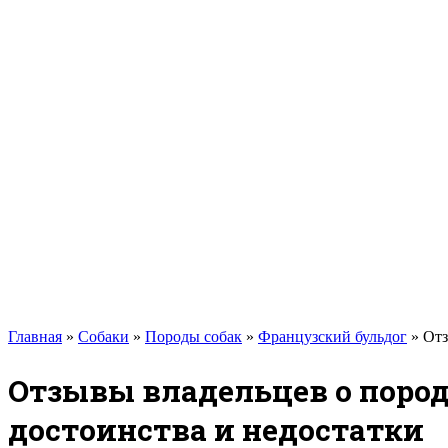
Такса
Той-терьер
Доберман
Алабай
Вельш-корги
Лабрадор-ретривер
Маламут
Мастиф
Померанский шпиц
Пудель
Самоед
Сиба-ину
Хаски
Чау-чау
Кошки
Главная
»
Собаки
»
Породы собак
»
Французский бульдог
»
Отз
Отзывы владельцев о пород
достоинства и недостатки