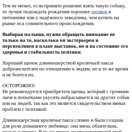
Тем не менее, если принято решение взять такую собаку,
то лучше подождать рождения хороших
щенков
в
питомнике или у надёжного заводчика, чем купить на
рынке пса сомнительного происхождения.
Выбирая малыша, нужно обращать внимание не
только на то, насколько он экстерьерен и
перспективен в плане выставок, но и на состояние его
здоровья и стабильность психики
.
Хороший щенок длинношерстной кроличьей таксы
доброжелателен по отношению к людям, но в то же время
и не боится их.
ОСТОРОЖНО!
Не рекомендуется приобретать щенка, который с громким
лаем и попытками укусить набрасывается на других собак
или на людей, так как это является свидетельством явных
проблем с психикой.
Длинношерстная кроличья такса словно и была создана
для роли домашнего любимца: она мила, обаятельна,
весела и игрива. В то же время, из представителей этой