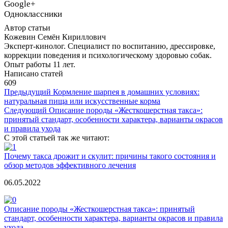
Google+
Одноклассники
Автор статьи
Кожевин Семён Кириллович
Эксперт-кинолог. Специалист по воспитанию, дрессировке,
коррекции поведения и психологическому здоровью собак.
Опыт работы 11 лет.
Написано статей
609
Предыдущий
Кормление шарпея в домашних условиях:
натуральная пища или искусственные корма
Следующий
Описание породы «Жесткошерстная такса»:
принятый стандарт, особенности характера, варианты окрасов
и правила ухода
С этой статьей так же читают:
Почему такса дрожит и скулит: причины такого состояния и
обзор методов эффективного лечения
06.05.2022
Описание породы «Жесткошерстная такса»: принятый
стандарт, особенности характера, варианты окрасов и правила
ухода