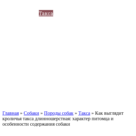
Кавказские овчарки
Немецкая овчарка
Такса
Той-терьер
Доберман
Алабай
Вельш-корги
Лабрадор-ретривер
Маламут
Мастиф
Померанский шпиц
Пудель
Самоед
Сиба-ину
Хаски
Чау-чау
Кошки
Главная
»
Собаки
»
Породы собак
»
Такса
»
Как выглядит
кроличья такса длинношерстная: характер питомца и
особенности содержания собаки