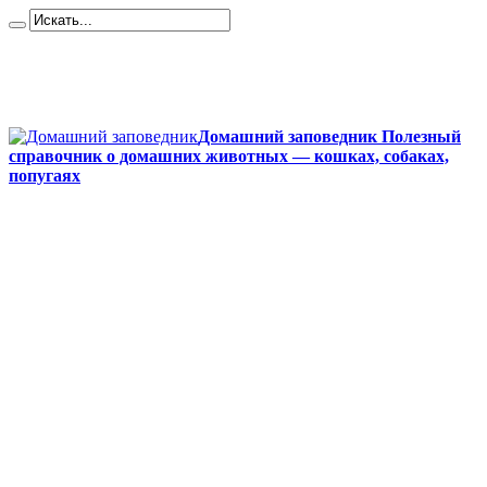
Карта сайта
Контакты
О сайте
Политика конфиденциальности
Домашний заповедник Полезный
справочник о домашних животных — кошках, собаках,
попугаях
Главная
Собаки
Породы собак
Йоркширский терьер
Кане-корсо
Мопсы
Французский бульдог
Бигль
Джек-рассел
Ротвейлер
Чихуахуа
Акита-ину