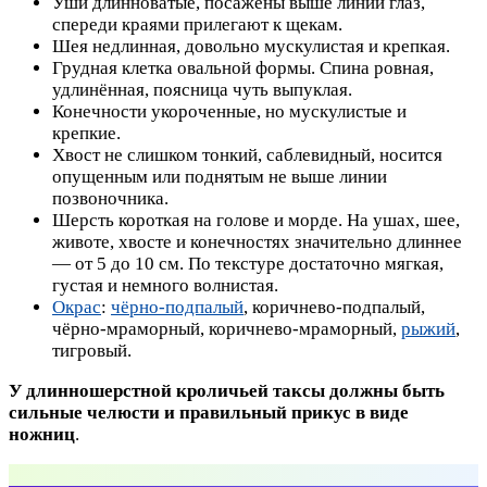
Уши длинноватые, посажены выше линии глаз,
спереди краями прилегают к щекам.
Шея недлинная, довольно мускулистая и крепкая.
Грудная клетка овальной формы. Спина ровная,
удлинённая, поясница чуть выпуклая.
Конечности укороченные, но мускулистые и
крепкие.
Хвост не слишком тонкий, саблевидный, носится
опущенным или поднятым не выше линии
позвоночника.
Шерсть короткая на голове и морде. На ушах, шее,
животе, хвосте и конечностях значительно длиннее
— от 5 до 10 см. По текстуре достаточно мягкая,
густая и немного волнистая.
Окрас
:
чёрно-подпалый
, коричнево-подпалый,
чёрно-мраморный, коричнево-мраморный,
рыжий
,
тигровый.
У длинношерстной кроличьей таксы должны быть
сильные челюсти и правильный прикус в виде
ножниц
.