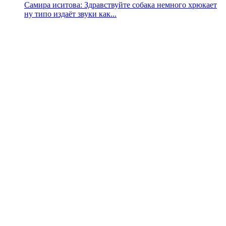
Самира иситова: Здравствуйте собака немного хрюкает
ну типо издаёт звуки как...