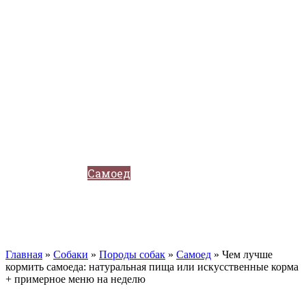
Кавказские овчарки
Немецкая овчарка
Такса
Той-терьер
Доберман
Алабай
Вельш-корги
Лабрадор-ретривер
Маламут
Мастиф
Померанский шпиц
Пудель
Самоед
Сиба-ину
Хаски
Чау-чау
Кошки
Главная
»
Собаки
»
Породы собак
»
Самоед
»
Чем лучше
кормить самоеда: натуральная пища или искусственные корма
+ примерное меню на неделю