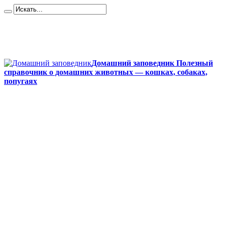
Карта сайта
Контакты
О сайте
Политика конфиденциальности
Домашний заповедник Полезный
справочник о домашних животных — кошках, собаках,
попугаях
Главная
Собаки
Породы собак
Йоркширский терьер
Кане-корсо
Мопсы
Французский бульдог
Бигль
Джек-рассел
Ротвейлер
Чихуахуа
Акита-ину