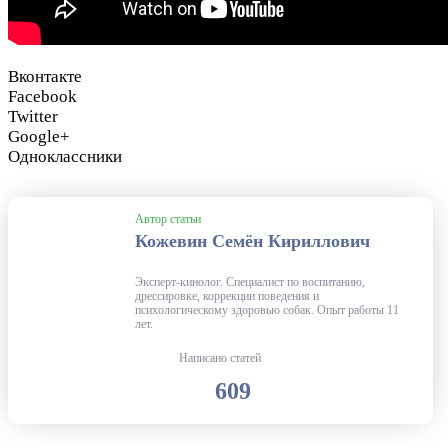
Вконтакте
Facebook
Twitter
Google+
Одноклассники
Автор статьи
Кожевин Семён Кириллович
Эксперт-кинолог. Специалист по воспитанию,
дрессировке, коррекции поведения и
психологическому здоровью собак. Опыт работы 11
лет.
Написано статей
609