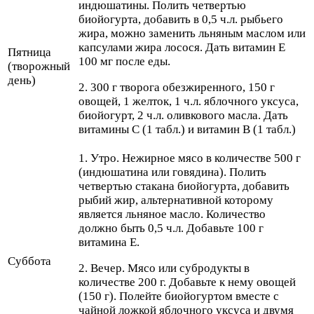
индюшатины. Полить четвертью
биойогурта, добавить в 0,5 ч.л. рыбьего
жира, можно заменить льняным маслом или
капсулами жира лосося. Дать витамин E
Пятница
100 мг после еды.
(творожный
день)
2. 300 г творога обезжиренного, 150 г
овощей, 1 желток, 1 ч.л. яблочного уксуса,
биойогурт, 2 ч.л. оливкового масла. Дать
витамины С (1 табл.) и витамин В (1 табл.)
1. Утро. Нежирное мясо в количестве 500 г
(индюшатина или говядина). Полить
четвертью стакана биойогурта, добавить
рыбий жир, альтернативной которому
является льняное масло. Количество
должно быть 0,5 ч.л. Добавьте 100 г
витамина Е.
Суббота
2. Вечер. Мясо или субродукты в
количестве 200 г. Добавьте к нему овощей
(150 г). Полейте биойогуртом вместе с
чайной ложкой яблочного уксуса и двумя