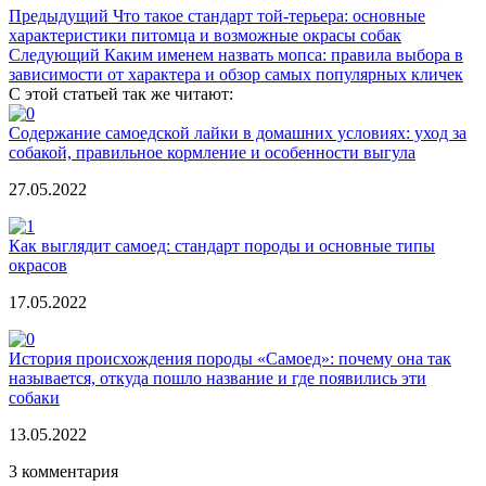
Предыдущий
Что такое стандарт той-терьера: основные
характеристики питомца и возможные окрасы собак
Следующий
Каким именем назвать мопса: правила выбора в
зависимости от характера и обзор самых популярных кличек
С этой статьей так же читают:
Содержание самоедской лайки в домашних условиях: уход за
собакой, правильное кормление и особенности выгула
27.05.2022
Как выглядит самоед: стандарт породы и основные типы
окрасов
17.05.2022
История происхождения породы «Самоед»: почему она так
называется, откуда пошло название и где появились эти
собаки
13.05.2022
3 комментария