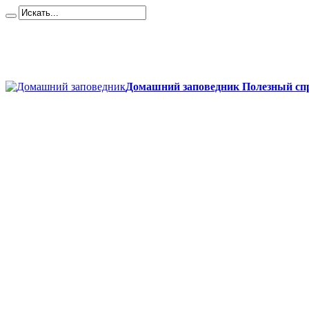
Карта сайта
Контакты
О сайте
Политика конфиденциальности
Домашний заповедник Полезный спр
Главная
Собаки
Породы собак
Йоркширский терьер
Кане-корсо
Мопсы
Французский бульдог
Бигль
Джек-рассел
Ротвейлер
Чихуахуа
Акита-ину
Кавказские овчарки
Немецкая овчарка