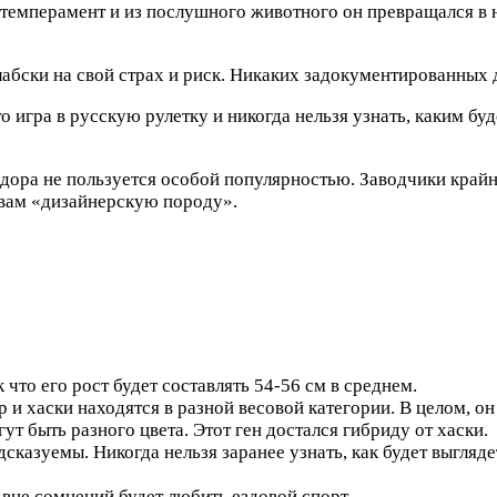
ся темперамент и из послушного животного он превращался 
лабски на свой страх и риск. Никаких задокументированных 
 игра в русскую рулетку и никогда нельзя узнать, каким буд
дора не пользуется особой популярностью. Заводчики крайн
 вам «дизайнерскую породу».
ак что его рост будет составлять 54-56 см в среднем.
и хаски находятся в разной весовой категории. В целом, он 
ут быть разного цвета. Этот ген достался гибриду от хаски.
сказуемы. Никогда нельзя заранее узнать, как будет выгляд
а вне сомнений будет любить ездовой спорт.