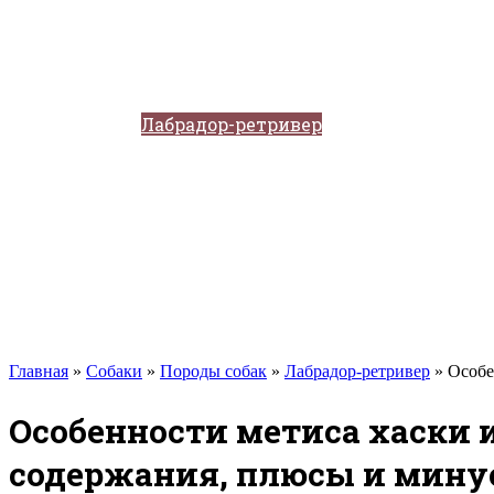
Такса
Той-терьер
Доберман
Алабай
Вельш-корги
Лабрадор-ретривер
Маламут
Мастиф
Померанский шпиц
Пудель
Самоед
Сиба-ину
Хаски
Чау-чау
Кошки
Главная
»
Собаки
»
Породы собак
»
Лабрадор-ретривер
»
Особе
Особенности метиса хаски и
содержания, плюсы и мин