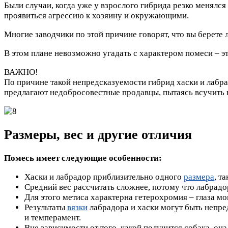
Были случаи, когда уже у взрослого гибрида резко менял
проявиться агрессию к хозяину и окружающими.
Многие заводчики по этой причине говорят, что вы берете 
В этом плане невозможно угадать с характером помеси – это
ВАЖНО!
По причине такой непредсказуемости гибрид хаски и лабра
предлагают недобросовестные продавцы, пытаясь всучить
Размеры, вес и другие отличия
Помесь имеет следующие особенности:
Хаски и лабрадор приблизительно одного
размера
, т
Средний вес рассчитать сложнее, потому что лабрадор 
Для этого метиса характерна гетерохромия – глаза мог
Результаты
вязки
лабрадора и хаски могут быть непред
и темперамент.
Вне зависимости от того, какой получится собака, он