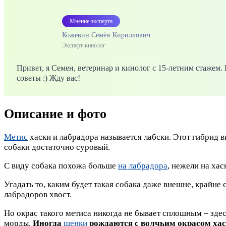
Мнение эксперта
Кожевин Семён Кириллович
Эксперт-кинолог
Привет, я Семен, ветеринар и кинолог с 15-летним стажем
советы :) Жду вас!
Описание и фото
Метис
хаски и лабрадора называется лабски. Этот гибрид в
собаки достаточно суровый.
С виду собака похожа больше
на лабрадора
, нежели на хас
Угадать то, каким будет такая собака даже внешне, крайне
лабрадоров хвост.
Но окрас такого метиса никогда не бывает сплошным – здес
морды.
Иногда
щенки
рождаются с волчьим окрасом хас