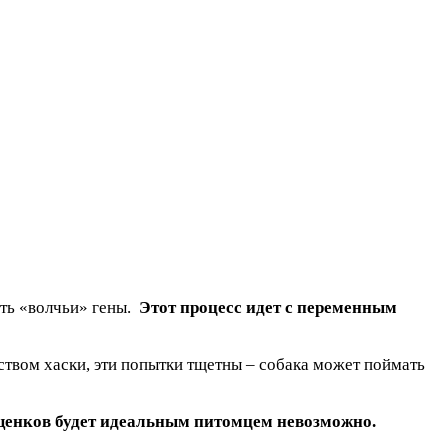
ить «волчьи» гены.
Этот процесс идет с переменным
ством хаски, эти попытки тщетны – собака может поймать
з щенков будет идеальным питомцем невозможно.