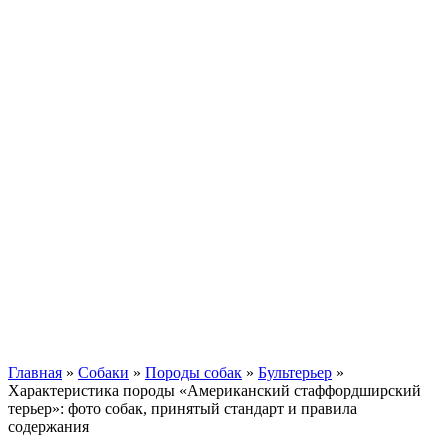
Кавказские овчарки
Немецкая овчарка
Такса
Той-терьер
Доберман
Алабай
Вельш-корги
Лабрадор-ретривер
Маламут
Мастиф
Померанский шпиц
Пудель
Самоед
Сиба-ину
Хаски
Чау-чау
Кошки
Главная
»
Собаки
»
Породы собак
»
Бультерьер
»
Характеристика породы «Американский стаффордширский
терьер»: фото собак, принятый стандарт и правила
содержания