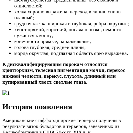
отвислостей;
холка хорошо выражена, переход в линию спины
плавный;
грудная клетка широкая и глубокая, ребра округлые;
хвост прямой, короткий, посажен низко, немного
сужается к концу;
конечности прямые, параллельные;
голова глубокая, средней длины;
морда округлая, подглазная область ярко выражена.
К дисквалифицирующим порокам относятся
крипторхизм, телесная пигментация мочки, перекос
нижней челюсти, перекус, глухота, длинный или
купированный хвост, светлые глаза.
История появления
Американские стаффордширские терьеры получены в
результате вязок бульдогов и терьеров, завезенных из
Великобритании в США 70-х гг. XIX в. и