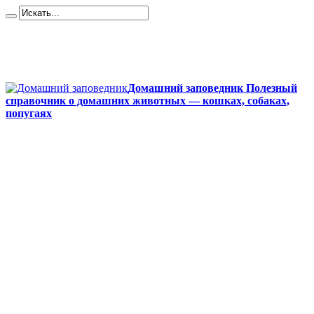
Карта сайта
Контакты
О сайте
Политика конфиденциальности
Домашний заповедник Полезный
справочник о домашних животных — кошках, собаках,
попугаях
Главная
Собаки
Породы собак
Йоркширский терьер
Кане-корсо
Мопсы
Французский бульдог
Бигль
Джек-рассел
Ротвейлер
Чихуахуа
Акита-ину