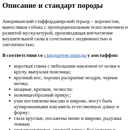
Описание и стандарт породы
Американский стаффордширский терьер – коренастая,
выносливая собака с пропорциональным телосложением и
развитой мускулатурой, производящая впечатление
внушительной силы в сочетании с подвижностью и
элегантностью.
В соответствии со
стандартом породы
у амстаффов:
короткая спина с небольшим наклоном от холки к
крупу, выпуклая поясница;
крупный нос, хорошо раскрытые ноздри, черная
мочка;
мощные, крепкие, челюсти;
ножницеобразный прикус;
уши поставлены высоко и широко, могут быть
купированными или иметь естественную длину и
форму;
глаза круглые, посажены низко и широко, радужка
темная;
шея мускулистая, средней длины, без складок и